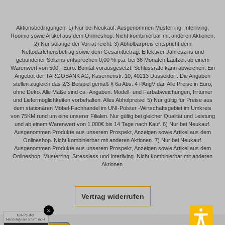
Aktionsbedingungen: 1) Nur bei Neukauf. Ausgenommen Musterring, Interliving,
Roomio sowie Artikel aus dem Onlineshop. Nicht kombinierbar mit anderen Aktionen.
2) Nur solange der Vorrat reicht. 3) Abholbarpreis entspricht dem
Nettodarlehensbetrag sowie dem Gesamtbetrag. Effektiver Jahreszins und
gebundener Sollzins entsprechen 0,00 % p.a. bei 36 Monaten Laufzeit ab einem
Warenwert von 500,- Euro. Bonität vorausgesetzt. Schlussrate kann abweichen. Ein
Angebot der TARGOBANK AG, Kasernenstr. 10, 40213 Düsseldorf. Die Angaben
stellen zugleich das 2/3-Beispiel gemäß § 6a Abs. 4 PAngV dar. Alle Preise in Euro,
ohne Deko. Alle Maße sind ca.-Angaben. Modell- und Farbabweichungen, Irrtümer
und Liefermöglichkeiten vorbehalten. Alles Abholpreise! 5) Nur gültig für Preise aus
dem stationären Möbel-Fachhandel im UNI-Polster -Wirtschaftsgebiet im Umkreis
von 75KM rund um eine unserer Filialen. Nur gültig bei gleicher Qualität und Leistung
und ab einem Warenwert von 1.000€ bis 14 Tage nach Kauf. 6) Nur bei Neukauf.
Ausgenommen Produkte aus unserem Prospekt, Anzeigen sowie Artikel aus dem
Onlineshop. Nicht kombinierbar mit anderen Aktionen. 7) Nur bei Neukauf.
Ausgenommen Produkte aus unserem Prospekt, Anzeigen sowie Artikel aus dem
Onlineshop, Musterring, Stressless und Interliving. Nicht kombinierbar mit anderen
Aktionen.
Vertrag widerrufen
×