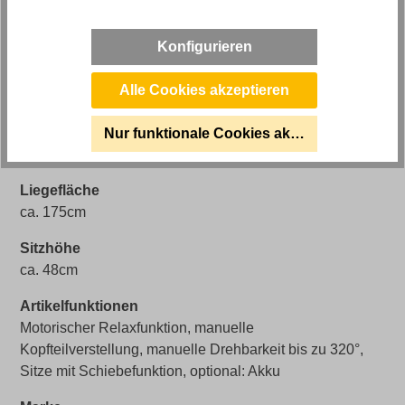
Koinor Designersofa Rhea mit motorischer
Relaxfunktion in Leder
Konfigurieren
Polstermaterial
Alle Cookies akzeptieren
Schaumstoff
Artikelabmessungen
Nur funktionale Cookies akzeptieren
Breite: ca. 240cm, Tiefe: ca. 104cm, Höhe: ca. 111cm
Liegefläche
ca. 175cm
Sitzhöhe
ca. 48cm
Artikelfunktionen
Motorischer Relaxfunktion, manuelle
Kopfteilverstellung, manuelle Drehbarkeit bis zu 320°,
Sitze mit Schiebefunktion, optional: Akku