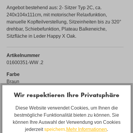
Angebot bestehend aus: 2- Sitzer Typ 2C, ca.
240x104x111cm, mit motorischer Relaxfunktion,
manuelle Kopfteilverstellung, Sitzeinheiten bis zu 320°
drehbar, Schiebefunktion, Plateau Balkeneiche,
Sitzfläche in Leder Happy X Oak.
Artikelnummer
01600351-WW .2
Farbe
Braun
Bezug
Wir respektieren Ihre Privatsphäre
Leder
Diese Website verwendet Cookies, um Ihnen die
Bezugsmaterial
bestmögliche Funktionalität bieten zu können. Sie
Leder Happy X
können Ihre Auswahl der Verwendung von Cookies
jederzeit
speichern.
Mehr Informationen
.
Artikel Bezeichnung