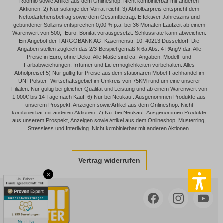
Roomio sowie Artikel aus dem Onlineshop. Nicht kombinierbar mit anderen
Aktionen. 2) Nur solange der Vorrat reicht. 3) Abholbarpreis entspricht dem
Nettodarlehensbetrag sowie dem Gesamtbetrag. Effektiver Jahreszins und
gebundener Sollzins entsprechen 0,00 % p.a. bei 36 Monaten Laufzeit ab einem
Warenwert von 500,- Euro. Bonität vorausgesetzt. Schlussrate kann abweichen.
Ein Angebot der TARGOBANK AG, Kasernenstr. 10, 40213 Düsseldorf. Die
Angaben stellen zugleich das 2/3-Beispiel gemäß § 6a Abs. 4 PAngV dar. Alle
Preise in Euro, ohne Deko. Alle Maße sind ca.-Angaben. Modell- und
Farbabweichungen, Irrtümer und Liefermöglichkeiten vorbehalten. Alles
Abholpreise! 5) Nur gültig für Preise aus dem stationären Möbel-Fachhandel im
UNI-Polster -Wirtschaftsgebiet im Umkreis von 75KM rund um eine unserer
Filialen. Nur gültig bei gleicher Qualität und Leistung und ab einem Warenwert von
1.000€ bis 14 Tage nach Kauf. 6) Nur bei Neukauf. Ausgenommen Produkte aus
unserem Prospekt, Anzeigen sowie Artikel aus dem Onlineshop. Nicht
kombinierbar mit anderen Aktionen. 7) Nur bei Neukauf. Ausgenommen Produkte
aus unserem Prospekt, Anzeigen sowie Artikel aus dem Onlineshop, Musterring,
Stressless und Interliving. Nicht kombinierbar mit anderen Aktionen.
Vertrag widerrufen
×