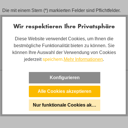
Die mit einem Stern (*) markierten Felder sind Pflichtfelder.
Ich habe die
Datenschutzbestimmungen
zur Kenntnis
Wir respektieren Ihre Privatsphäre
genommen und die
AGB
gelesen und bin mit ihnen
einverstanden. *
Diese Website verwendet Cookies, um Ihnen die
bestmögliche Funktionalität bieten zu können. Sie
Absenden
können Ihre Auswahl der Verwendung von Cookies
jederzeit
speichern.
Mehr Informationen
.
Konfigurieren
Alle Cookies akzeptieren
Zahlungsarten
Nur funktionale Cookies akzeptieren
Versand