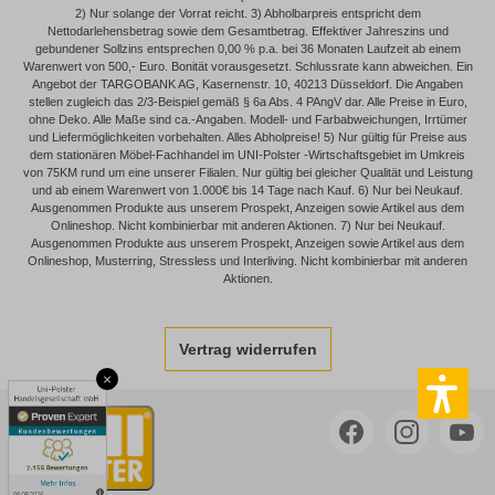
2) Nur solange der Vorrat reicht. 3) Abholbarpreis entspricht dem
Nettodarlehensbetrag sowie dem Gesamtbetrag. Effektiver Jahreszins und
gebundener Sollzins entsprechen 0,00 % p.a. bei 36 Monaten Laufzeit ab einem
Warenwert von 500,- Euro. Bonität vorausgesetzt. Schlussrate kann abweichen. Ein
Angebot der TARGOBANK AG, Kasernenstr. 10, 40213 Düsseldorf. Die Angaben
stellen zugleich das 2/3-Beispiel gemäß § 6a Abs. 4 PAngV dar. Alle Preise in Euro,
ohne Deko. Alle Maße sind ca.-Angaben. Modell- und Farbabweichungen, Irrtümer
und Liefermöglichkeiten vorbehalten. Alles Abholpreise! 5) Nur gültig für Preise aus
dem stationären Möbel-Fachhandel im UNI-Polster -Wirtschaftsgebiet im Umkreis
von 75KM rund um eine unserer Filialen. Nur gültig bei gleicher Qualität und Leistung
und ab einem Warenwert von 1.000€ bis 14 Tage nach Kauf. 6) Nur bei Neukauf.
Ausgenommen Produkte aus unserem Prospekt, Anzeigen sowie Artikel aus dem
Onlineshop. Nicht kombinierbar mit anderen Aktionen. 7) Nur bei Neukauf.
Ausgenommen Produkte aus unserem Prospekt, Anzeigen sowie Artikel aus dem
Onlineshop, Musterring, Stressless und Interliving. Nicht kombinierbar mit anderen
Aktionen.
Vertrag widerrufen
×