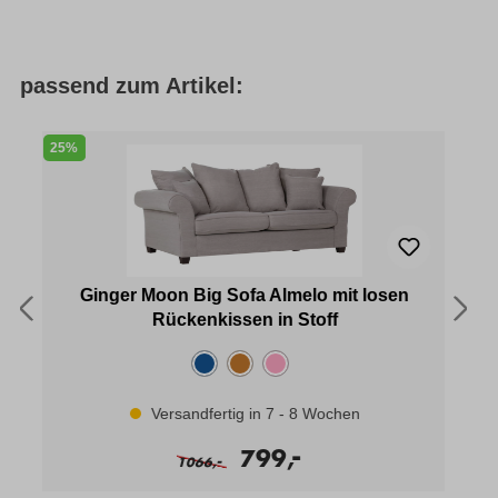
passend zum Artikel:
25%
3
Ginger Moon Big Sofa Almelo mit losen
Rückenkissen in Stoff
Versandfertig in 7 - 8 Wochen
-
799,
-
1066,