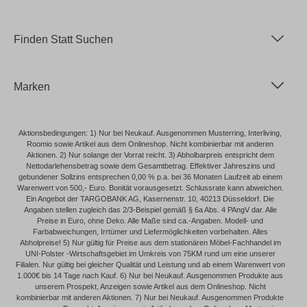
Finden Statt Suchen
Marken
Aktionsbedingungen: 1) Nur bei Neukauf. Ausgenommen Musterring, Interliving,
Roomio sowie Artikel aus dem Onlineshop. Nicht kombinierbar mit anderen
Aktionen. 2) Nur solange der Vorrat reicht. 3) Abholbarpreis entspricht dem
Nettodarlehensbetrag sowie dem Gesamtbetrag. Effektiver Jahreszins und
gebundener Sollzins entsprechen 0,00 % p.a. bei 36 Monaten Laufzeit ab einem
Warenwert von 500,- Euro. Bonität vorausgesetzt. Schlussrate kann abweichen.
Ein Angebot der TARGOBANK AG, Kasernenstr. 10, 40213 Düsseldorf. Die
Angaben stellen zugleich das 2/3-Beispiel gemäß § 6a Abs. 4 PAngV dar. Alle
Preise in Euro, ohne Deko. Alle Maße sind ca.-Angaben. Modell- und
Farbabweichungen, Irrtümer und Liefermöglichkeiten vorbehalten. Alles
Abholpreise! 5) Nur gültig für Preise aus dem stationären Möbel-Fachhandel im
UNI-Polster -Wirtschaftsgebiet im Umkreis von 75KM rund um eine unserer
Filialen. Nur gültig bei gleicher Qualität und Leistung und ab einem Warenwert von
1.000€ bis 14 Tage nach Kauf. 6) Nur bei Neukauf. Ausgenommen Produkte aus
unserem Prospekt, Anzeigen sowie Artikel aus dem Onlineshop. Nicht
kombinierbar mit anderen Aktionen. 7) Nur bei Neukauf. Ausgenommen Produkte