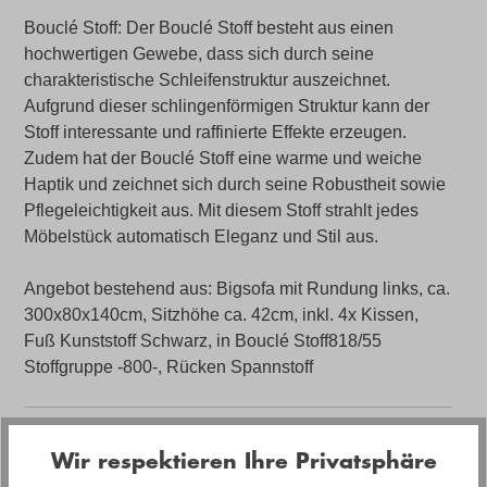
Bouclé Stoff: Der Bouclé Stoff besteht aus einen
hochwertigen Gewebe, dass sich durch seine
charakteristische Schleifenstruktur auszeichnet.
Aufgrund dieser schlingenförmigen Struktur kann der
Stoff interessante und raffinierte Effekte erzeugen.
Zudem hat der Bouclé Stoff eine warme und weiche
Haptik und zeichnet sich durch seine Robustheit sowie
Pflegeleichtigkeit aus. Mit diesem Stoff strahlt jedes
Möbelstück automatisch Eleganz und Stil aus.
Angebot bestehend aus: Bigsofa mit Rundung links, ca.
300x80x140cm, Sitzhöhe ca. 42cm, inkl. 4x Kissen,
Fuß Kunststoff Schwarz, in Bouclé Stoff818/55
Stoffgruppe -800-, Rücken Spannstoff
Artikelnummer
Wir respektieren Ihre Privatsphäre
03100328PB.1