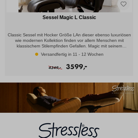
Hocker ca. 55x41x39cm, Leder Batick Mole, Gestell
Eiche/Chrom
Sessel Magic L Classic
Classic Sessel mit Hocker Größe LAn dieser ebenso luxuriösen
wie modernen Kollektion finden vor allem Menschen mit
klassischem Stilempfinden Gefallen. Magic mit seinem
minimalen Rundungen, gepolsterten Armlehnen und
Versandfertig in 11 - 12 Wochen
ausgefeilten Proportionen reagiert auf jede Ihrer Bewegungen
und passt sich ihr an. Er lässt sich um 360° drehen und verfügt
-
3599,
-
über das patentierte Gleitsystem, das Stressless Bequemsessel
4349,
zu den comfortabelsten der Welt macht. Angebot bestehend aus
: Sessel mit Hocker Magic L Classic