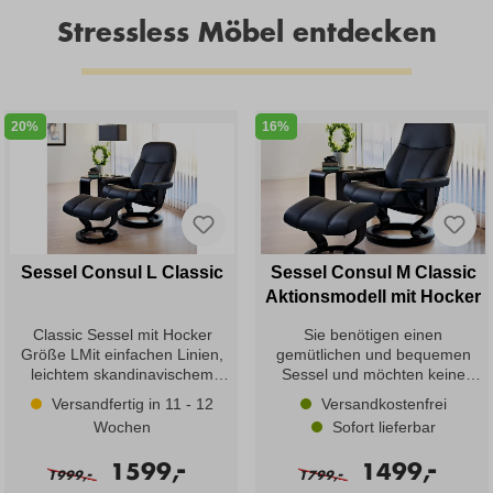
Stressless Möbel entdecken
20%
16%
Sessel Consul L Classic
Sessel Consul M Classic
Aktionsmodell mit Hocker
Classic Sessel mit Hocker
Sie benötigen einen
Größe LMit einfachen Linien,
gemütlichen und bequemen
leichtem skandinavischem
Sessel und möchten keine
Design und unvergleichlichem
lange Lieferzeit? Dann haben
Versandfertig in 11 - 12
Versandkostenfrei
Comfort verkörpert diese
wir gute Neuigkeiten! Stressless
Wochen
Sofort lieferbar
Kollektion idealtypisch das, was
bietet für drei der
Stressless ausmacht. Das
meistgefragten Modelle, Consul
-
-
1599,
1499,
-
-
Modell Consul lässt sich um
Classic M in Leder Batick
1999,
1799,