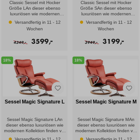
Classic Sessel mit Hocker
Classic Sessel mit Hocker
Größe LAn dieser ebenso
Größe SAn dieser ebenso
luxuriösen wie modernen
luxuriösen wie modernen
Kollektion finden vor allem
Kollektion finden vor allem
Versandfertig in 11 - 12
Versandfertig in 11 - 12
Menschen mit klassischem
Menschen mit klassischem
Wochen
Wochen
Stilempfinden Gefallen. Magic
Stilempfinden Gefallen. Magic
mit seinem minimalen
mit seinem minimalen
-
-
3599,
3199,
-
-
Rundungen, gepolsterten
Rundungen, gepolsterten
4349,
3949,
Armlehnen und ausgefeilten
Armlehnen und ausgefeilten
Proportionen reagiert auf jede
Proportionen reagiert auf jede
Ihrer Bewegungen und passt
Ihrer Bewegungen und passt
18%
18%
sich ihr an. Er lässt sich um
sich ihr an. Er lässt sich um
360° drehen und verfügt über
360° drehen und verfügt über
das patentierte Gleitsystem, das
das patentierte Gleitsystem, das
Stressless Bequemsessel zu
Stressless Bequemsessel zu
den comfortabelsten der Welt
den comfortabelsten der Welt
macht. Angebot bestehend aus
macht. Angebot bestehend aus
: Sessel mit Hocker Magic L
: Sessel mit Hocker Magic S
Sessel Magic Signature L
Sessel Magic Signature M
Classic
Classic
Sessel Magic Signature LAn
Sessel Magic Signature MAn
dieser ebenso luxuriösen wie
dieser ebenso luxuriösen wie
modernen Kollektion finden vor
modernen Kollektion finden vor
allem Menschen mit
allem Menschen mit
Versandfertig in 11 - 12
Versandfertig in 11 - 12