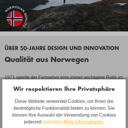
ÜBER 50-JAHRE DESIGN UND INNOVATION
Qualität aus Norwegen
1971 spielte der Fernseher eine immer wichtigere Rolle im
Zuhause – er bot Unterhaltung und Nachrichten. Es war
Wir respektieren Ihre Privatsphäre
der perfekte Zeitpunkt, um den ersten Stressless®
Relaxsessel auf den Markt zu bringen. Dieser führte
Diese Website verwendet Cookies, um Ihnen die
innovative Funktionen ein, gerade in einer Zeit, in der wir
bestmögliche Funktionalität bieten zu können. Sie
immer mehr Zeit im Sitzen verbrachten. Der Stressless®
können Ihre Auswahl der Verwendung von Cookies
Sessel bot Technologien wie kein anderer, und die
jederzeit
speichern.
Mehr Informationen
.
kontinuierliche Einführung neuer Features treibt Komfort