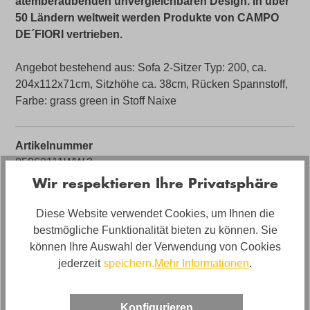
atemberaubenden unvergleichbaren Design. In über
50 Ländern weltweit werden Produkte von CAMPO
DE´FIORI vertrieben.
Angebot bestehend aus: Sofa 2-Sitzer Typ: 200, ca.
204x112x71cm, Sitzhöhe ca. 38cm, Rücken Spannstoff,
Farbe: grass green in Stoff Naixe
Artikelnummer
05960111WW.2
Wir respektieren Ihre Privatsphäre
Farbe
Grün
Diese Website verwendet Cookies, um Ihnen die
bestmögliche Funktionalität bieten zu können. Sie
Bezug
können Ihre Auswahl der Verwendung von Cookies
Stoff
jederzeit
speichern.
Mehr Informationen
.
Bezugsmaterial
Stoff Naixe
Konfigurieren