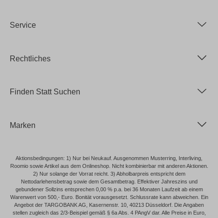
Service
Rechtliches
Finden Statt Suchen
Marken
Aktionsbedingungen: 1) Nur bei Neukauf. Ausgenommen Musterring, Interliving,
Roomio sowie Artikel aus dem Onlineshop. Nicht kombinierbar mit anderen Aktionen.
2) Nur solange der Vorrat reicht. 3) Abholbarpreis entspricht dem
Nettodarlehensbetrag sowie dem Gesamtbetrag. Effektiver Jahreszins und
gebundener Sollzins entsprechen 0,00 % p.a. bei 36 Monaten Laufzeit ab einem
Warenwert von 500,- Euro. Bonität vorausgesetzt. Schlussrate kann abweichen. Ein
Angebot der TARGOBANK AG, Kasernenstr. 10, 40213 Düsseldorf. Die Angaben
stellen zugleich das 2/3-Beispiel gemäß § 6a Abs. 4 PAngV dar. Alle Preise in Euro,