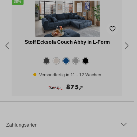
38%
2
Stoff Ecksofa Couch Abby in L-Form
Versandfertig in 11 - 12 Wochen
-
875,
-
1417,
Zahlungsarten