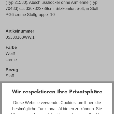
(Typ 21530), Abschlusshocker ohne Armlehne (Typ
70433) ca. 336x322x89cm, Sitzkomfort Soft, in Stoff
PG6 creme Stoffgruppe -10-
Artikelnummer
05330163WW.1
Farbe
Weiß
creme
Bezug
Stoff
Bezugsmaterial
Wir respektieren Ihre Privatsphäre
Stoff PG6
Artikel Bezeichnung
Diese Website verwendet Cookies, um Ihnen die
Hilker Eckkombination HC45
bestmögliche Funktionalität bieten zu können. Sie