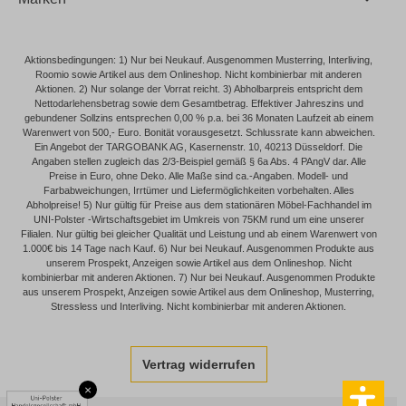
Aktionsbedingungen: 1) Nur bei Neukauf. Ausgenommen Musterring, Interliving,
Roomio sowie Artikel aus dem Onlineshop. Nicht kombinierbar mit anderen
Aktionen. 2) Nur solange der Vorrat reicht. 3) Abholbarpreis entspricht dem
Nettodarlehensbetrag sowie dem Gesamtbetrag. Effektiver Jahreszins und
gebundener Sollzins entsprechen 0,00 % p.a. bei 36 Monaten Laufzeit ab einem
Warenwert von 500,- Euro. Bonität vorausgesetzt. Schlussrate kann abweichen.
Ein Angebot der TARGOBANK AG, Kasernenstr. 10, 40213 Düsseldorf. Die
Angaben stellen zugleich das 2/3-Beispiel gemäß § 6a Abs. 4 PAngV dar. Alle
Preise in Euro, ohne Deko. Alle Maße sind ca.-Angaben. Modell- und
Farbabweichungen, Irrtümer und Liefermöglichkeiten vorbehalten. Alles
Abholpreise! 5) Nur gültig für Preise aus dem stationären Möbel-Fachhandel im
UNI-Polster -Wirtschaftsgebiet im Umkreis von 75KM rund um eine unserer
Filialen. Nur gültig bei gleicher Qualität und Leistung und ab einem Warenwert von
1.000€ bis 14 Tage nach Kauf. 6) Nur bei Neukauf. Ausgenommen Produkte aus
unserem Prospekt, Anzeigen sowie Artikel aus dem Onlineshop. Nicht
kombinierbar mit anderen Aktionen. 7) Nur bei Neukauf. Ausgenommen Produkte
aus unserem Prospekt, Anzeigen sowie Artikel aus dem Onlineshop, Musterring,
Stressless und Interliving. Nicht kombinierbar mit anderen Aktionen.
Vertrag widerrufen
×