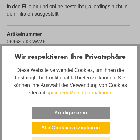
In den Filialen und online bestellbar, allerdings nicht in
den Filialen ausgestellt.
Artikelnummer
0646Soft00WW.6
Farbe
Wir respektieren Ihre Privatsphäre
Grau
Diese Website verwendet Cookies, um Ihnen die
Bezug
bestmögliche Funktionalität bieten zu können. Sie
Stoff
können Ihre Auswahl der Verwendung von Cookies
jederzeit
speichern.
Mehr Informationen
.
Bezugsmaterial
Cord Lincoln
Konfigurieren
Artikel Bezeichnung
Ecksofa Soft in Cord mit Rückenkissen
Alle Cookies akzeptieren
Härtegrad