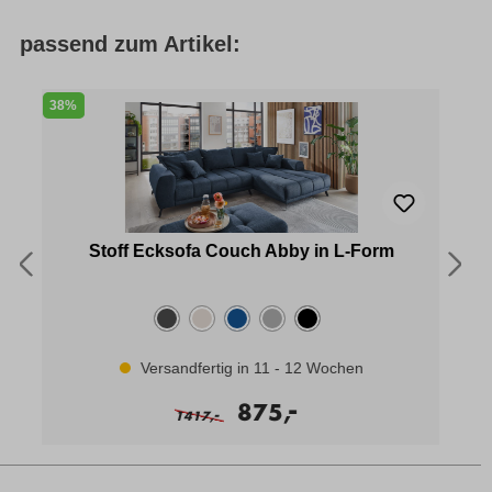
passend zum Artikel:
38%
2
Stoff Ecksofa Couch Abby in L-Form
Versandfertig in 11 - 12 Wochen
-
875,
-
1417,