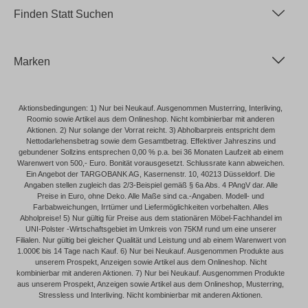
Finden Statt Suchen
Marken
Aktionsbedingungen: 1) Nur bei Neukauf. Ausgenommen Musterring, Interliving,
Roomio sowie Artikel aus dem Onlineshop. Nicht kombinierbar mit anderen
Aktionen. 2) Nur solange der Vorrat reicht. 3) Abholbarpreis entspricht dem
Nettodarlehensbetrag sowie dem Gesamtbetrag. Effektiver Jahreszins und
gebundener Sollzins entsprechen 0,00 % p.a. bei 36 Monaten Laufzeit ab einem
Warenwert von 500,- Euro. Bonität vorausgesetzt. Schlussrate kann abweichen.
Ein Angebot der TARGOBANK AG, Kasernenstr. 10, 40213 Düsseldorf. Die
Angaben stellen zugleich das 2/3-Beispiel gemäß § 6a Abs. 4 PAngV dar. Alle
Preise in Euro, ohne Deko. Alle Maße sind ca.-Angaben. Modell- und
Farbabweichungen, Irrtümer und Liefermöglichkeiten vorbehalten. Alles
Abholpreise! 5) Nur gültig für Preise aus dem stationären Möbel-Fachhandel im
UNI-Polster -Wirtschaftsgebiet im Umkreis von 75KM rund um eine unserer
Filialen. Nur gültig bei gleicher Qualität und Leistung und ab einem Warenwert von
1.000€ bis 14 Tage nach Kauf. 6) Nur bei Neukauf. Ausgenommen Produkte aus
unserem Prospekt, Anzeigen sowie Artikel aus dem Onlineshop. Nicht
kombinierbar mit anderen Aktionen. 7) Nur bei Neukauf. Ausgenommen Produkte
aus unserem Prospekt, Anzeigen sowie Artikel aus dem Onlineshop, Musterring,
Stressless und Interliving. Nicht kombinierbar mit anderen Aktionen.