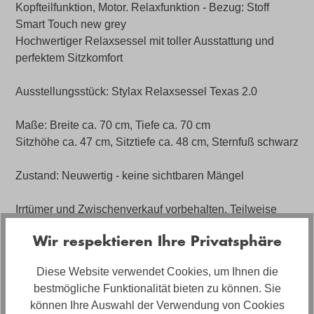
Kopfteilfunktion, Motor. Relaxfunktion - Bezug: Stoff
Smart Touch new grey
Hochwertiger Relaxsessel mit toller Ausstattung und
perfektem Sitzkomfort
Ausstellungsstück: Stylax Relaxsessel Texas 2.0
Maße: Breite ca. 70 cm, Tiefe ca. 70 cm
Sitzhöhe ca. 47 cm, Sitztiefe ca. 48 cm, Sternfuß schwarz
Zustand: Neuwertig - keine sichtbaren Mängel
Irrtümer und Zwischenverkauf vorbehalten. Teilweise
können Ausstellungsstücke Gebrauchsspuren etc.
Wir respektieren Ihre Privatsphäre
aufweisen. Den aktuellen Verfügbarkeitsstatus, sowie
nähere Informationen zu Gebrauchsspuren erhalten Sie
Diese Website verwendet Cookies, um Ihnen die
nur über die Filiale.
bestmögliche Funktionalität bieten zu können. Sie
können Ihre Auswahl der Verwendung von Cookies