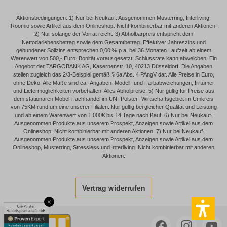
Aktionsbedingungen: 1) Nur bei Neukauf. Ausgenommen Musterring, Interliving,
Roomio sowie Artikel aus dem Onlineshop. Nicht kombinierbar mit anderen Aktionen.
2) Nur solange der Vorrat reicht. 3) Abholbarpreis entspricht dem
Nettodarlehensbetrag sowie dem Gesamtbetrag. Effektiver Jahreszins und
gebundener Sollzins entsprechen 0,00 % p.a. bei 36 Monaten Laufzeit ab einem
Warenwert von 500,- Euro. Bonität vorausgesetzt. Schlussrate kann abweichen. Ein
Angebot der TARGOBANK AG, Kasernenstr. 10, 40213 Düsseldorf. Die Angaben
stellen zugleich das 2/3-Beispiel gemäß § 6a Abs. 4 PAngV dar. Alle Preise in Euro,
ohne Deko. Alle Maße sind ca.-Angaben. Modell- und Farbabweichungen, Irrtümer
und Liefermöglichkeiten vorbehalten. Alles Abholpreise! 5) Nur gültig für Preise aus
dem stationären Möbel-Fachhandel im UNI-Polster -Wirtschaftsgebiet im Umkreis
von 75KM rund um eine unserer Filialen. Nur gültig bei gleicher Qualität und Leistung
und ab einem Warenwert von 1.000€ bis 14 Tage nach Kauf. 6) Nur bei Neukauf.
Ausgenommen Produkte aus unserem Prospekt, Anzeigen sowie Artikel aus dem
Onlineshop. Nicht kombinierbar mit anderen Aktionen. 7) Nur bei Neukauf.
Ausgenommen Produkte aus unserem Prospekt, Anzeigen sowie Artikel aus dem
Onlineshop, Musterring, Stressless und Interliving. Nicht kombinierbar mit anderen
Aktionen.
Vertrag widerrufen
×