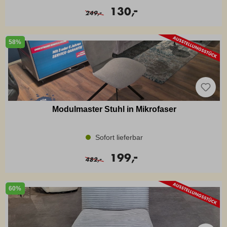
-
130,
-
249,
58%
Modulmaster Stuhl in Mikrofaser
Sofort lieferbar
-
199,
-
482,
60%