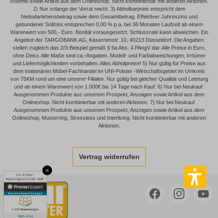
Roomio sowie Artikel aus dem Onlineshop. Nicht kombinierbar mit anderen Aktionen.
2) Nur solange der Vorrat reicht. 3) Abholbarpreis entspricht dem
Nettodarlehensbetrag sowie dem Gesamtbetrag. Effektiver Jahreszins und
gebundener Sollzins entsprechen 0,00 % p.a. bei 36 Monaten Laufzeit ab einem
Warenwert von 500,- Euro. Bonität vorausgesetzt. Schlussrate kann abweichen. Ein
Angebot der TARGOBANK AG, Kasernenstr. 10, 40213 Düsseldorf. Die Angaben
stellen zugleich das 2/3-Beispiel gemäß § 6a Abs. 4 PAngV dar. Alle Preise in Euro,
ohne Deko. Alle Maße sind ca.-Angaben. Modell- und Farbabweichungen, Irrtümer
und Liefermöglichkeiten vorbehalten. Alles Abholpreise! 5) Nur gültig für Preise aus
dem stationären Möbel-Fachhandel im UNI-Polster -Wirtschaftsgebiet im Umkreis
von 75KM rund um eine unserer Filialen. Nur gültig bei gleicher Qualität und Leistung
und ab einem Warenwert von 1.000€ bis 14 Tage nach Kauf. 6) Nur bei Neukauf.
Ausgenommen Produkte aus unserem Prospekt, Anzeigen sowie Artikel aus dem
Onlineshop. Nicht kombinierbar mit anderen Aktionen. 7) Nur bei Neukauf.
Ausgenommen Produkte aus unserem Prospekt, Anzeigen sowie Artikel aus dem
Onlineshop, Musterring, Stressless und Interliving. Nicht kombinierbar mit anderen
Aktionen.
Vertrag widerrufen
×