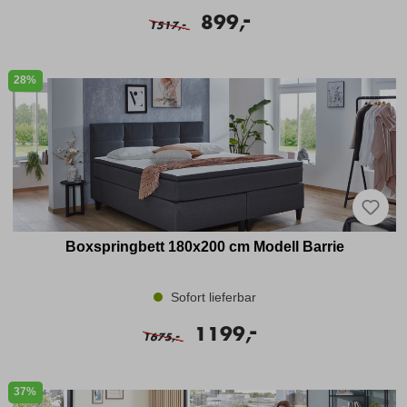
-
899,
-
1517,
28%
Boxspringbett 180x200 cm Modell Barrie
Sofort lieferbar
-
1199,
-
1675,
37%