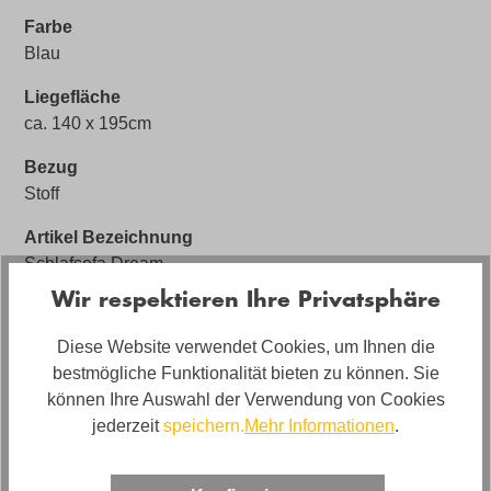
Farbe
Blau
Liegefläche
ca. 140 x 195cm
Bezug
Stoff
Artikel Bezeichnung
Schlafsofa Dream
Wir respektieren Ihre Privatsphäre
Polstermaterial
hochwertiger Schaumpolsterung
Diese Website verwendet Cookies, um Ihnen die
bestmögliche Funktionalität bieten zu können. Sie
Sitzhöhe
können Ihre Auswahl der Verwendung von Cookies
ca. 43cm
jederzeit
speichern.
Mehr Informationen
.
Artikelfunktionen
Gästebettfunktion