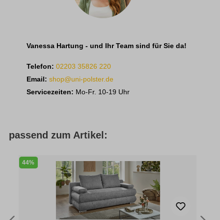
Vanessa Hartung - und Ihr Team sind für Sie da!
Telefon:
02203 35826 220
Email:
shop@uni-polster.de
Servicezeiten:
Mo-Fr. 10-19 Uhr
passend zum Artikel:
44%
2