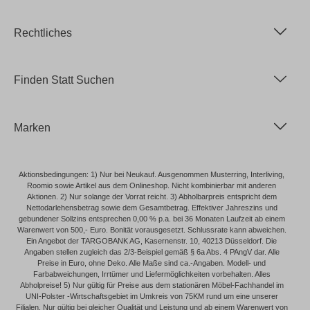
Rechtliches
Finden Statt Suchen
Marken
Aktionsbedingungen: 1) Nur bei Neukauf. Ausgenommen Musterring, Interliving,
Roomio sowie Artikel aus dem Onlineshop. Nicht kombinierbar mit anderen
Aktionen. 2) Nur solange der Vorrat reicht. 3) Abholbarpreis entspricht dem
Nettodarlehensbetrag sowie dem Gesamtbetrag. Effektiver Jahreszins und
gebundener Sollzins entsprechen 0,00 % p.a. bei 36 Monaten Laufzeit ab einem
Warenwert von 500,- Euro. Bonität vorausgesetzt. Schlussrate kann abweichen.
Ein Angebot der TARGOBANK AG, Kasernenstr. 10, 40213 Düsseldorf. Die
Angaben stellen zugleich das 2/3-Beispiel gemäß § 6a Abs. 4 PAngV dar. Alle
Preise in Euro, ohne Deko. Alle Maße sind ca.-Angaben. Modell- und
Farbabweichungen, Irrtümer und Liefermöglichkeiten vorbehalten. Alles
Abholpreise! 5) Nur gültig für Preise aus dem stationären Möbel-Fachhandel im
UNI-Polster -Wirtschaftsgebiet im Umkreis von 75KM rund um eine unserer
Filialen. Nur gültig bei gleicher Qualität und Leistung und ab einem Warenwert von