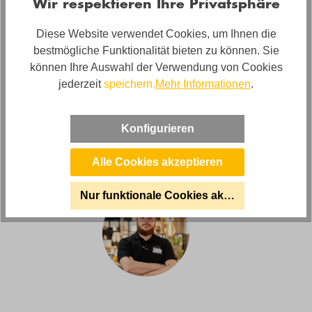
Wir respektieren Ihre Privatsphäre
Bewertungen
Diese Website verwendet Cookies, um Ihnen die
bestmögliche Funktionalität bieten zu können. Sie
können Ihre Auswahl der Verwendung von Cookies
Anleitungen und Sicherheit
jederzeit
speichern.
Mehr Informationen
.
Konfigurieren
Haben Sie Fragen zu diesem
Produkt?
Alle Cookies akzeptieren
Nur funktionale Cookies akzeptieren