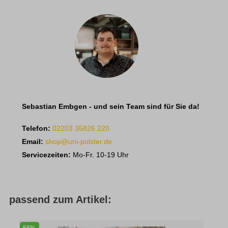
Sebastian Embgen - und sein Team sind für Sie da!
Telefon:
02203 35826 220
Email:
shop@uni-polster.de
Servicezeiten:
Mo-Fr. 10-19 Uhr
passend zum Artikel:
56%
3