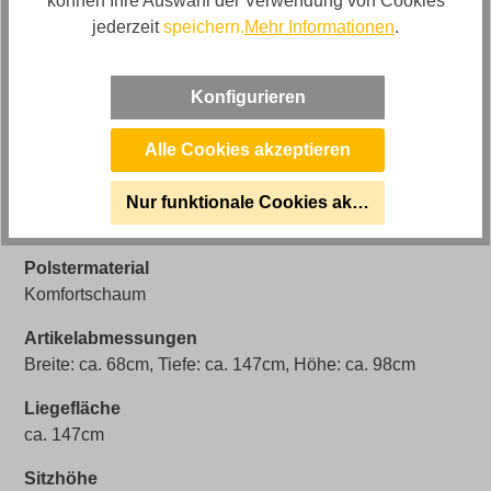
können Ihre Auswahl der Verwendung von Cookies
jederzeit
speichern.
Mehr Informationen
.
Sofort Lieferbar 🚚
Ja (solange Vorrat reicht)
Konfigurieren
Bezugsmaterial
Bouclé Stoff
Alle Cookies akzeptieren
Artikel Bezeichnung
Cuoio Liege mit 3-motorischer Relaxfunktion in
Nur funktionale Cookies akzeptieren
Trendstoff Bouclé
Polstermaterial
Komfortschaum
Artikelabmessungen
Breite: ca. 68cm, Tiefe: ca. 147cm, Höhe: ca. 98cm
Liegefläche
ca. 147cm
Sitzhöhe