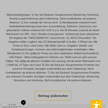
Aktionsbedingungen: 1) Nur bei Neukauf. Ausgenommen Musterring, Interliving,
Roomio sowie Artikel aus dem Onlineshop. Nicht kombinierbar mit anderen
Aktionen. 2) Nur solange der Vorrat reicht. 3) Abholbarpreis entspricht dem
Nettodarlehensbetrag sowie dem Gesamtbetrag. Effektiver Jahreszins und
gebundener Sollzins entsprechen 0,00 % p.a. bei 36 Monaten Laufzeit ab einem
Warenwert von 500,- Euro. Bonität vorausgesetzt. Schlussrate kann abweichen.
Ein Angebot der TARGOBANK AG, Kasernenstr. 10, 40213 Düsseldorf. Die
Angaben stellen zugleich das 2/3-Beispiel gemäß § 6a Abs. 4 PAngV dar. Alle
Preise in Euro, ohne Deko. Alle Maße sind ca.-Angaben. Modell- und
Farbabweichungen, Irrtümer und Liefermöglichkeiten vorbehalten. Alles
Abholpreise! 5) Nur gültig für Preise aus dem stationären Möbel-Fachhandel im
UNI-Polster -Wirtschaftsgebiet im Umkreis von 75KM rund um eine unserer
Filialen. Nur gültig bei gleicher Qualität und Leistung und ab einem Warenwert von
1.000€ bis 14 Tage nach Kauf. 6) Nur bei Neukauf. Ausgenommen Produkte aus
unserem Prospekt, Anzeigen sowie Artikel aus dem Onlineshop. Nicht
kombinierbar mit anderen Aktionen. 7) Nur bei Neukauf. Ausgenommen Produkte
aus unserem Prospekt, Anzeigen sowie Artikel aus dem Onlineshop, Musterring,
Stressless und Interliving. Nicht kombinierbar mit anderen Aktionen.
Vertrag widerrufen
×