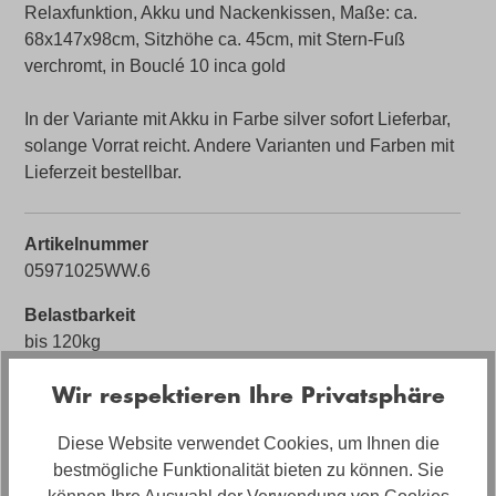
Relaxfunktion, Akku und Nackenkissen, Maße: ca.
68x147x98cm, Sitzhöhe ca. 45cm, mit Stern-Fuß
verchromt, in Bouclé 10 inca gold
In der Variante mit Akku in Farbe silver sofort Lieferbar,
solange Vorrat reicht. Andere Varianten und Farben mit
Lieferzeit bestellbar.
Artikelnummer
05971025WW.6
Belastbarkeit
bis 120kg
Farbe
Wir respektieren Ihre Privatsphäre
Gold
Diese Website verwendet Cookies, um Ihnen die
Bezug
bestmögliche Funktionalität bieten zu können. Sie
Stoff