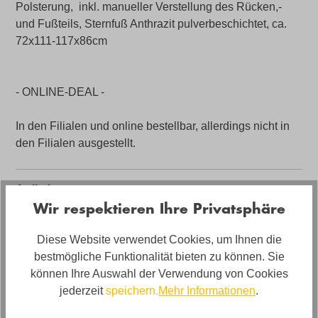
Polsterung, inkl. manueller Verstellung des Rücken,-
und Fußteils, Sternfuß Anthrazit pulverbeschichtet, ca.
72x111-117x86cm
- ONLINE-DEAL -
In den Filialen und online bestellbar, allerdings nicht in
den Filialen ausgestellt.
Artikelnummer
Wir respektieren Ihre Privatsphäre
04470057WW.1
Farbe
Diese Website verwendet Cookies, um Ihnen die
Q2 Melange Chianti
bestmögliche Funktionalität bieten zu können. Sie
können Ihre Auswahl der Verwendung von Cookies
Bezug
jederzeit
speichern.
Mehr Informationen
.
Stoff