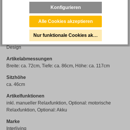
Artikel Bezeichnung
Konfigurieren
Manueller Relaxsessel Interliving 4560
Alle Cookies akzeptieren
Polstermaterial
superlastic soft
Nur funktionale Cookies akzeptieren
Stilrichtung
Design
Artikelabmessungen
Breite: ca. 72cm, Tiefe: ca. 86cm, Höhe: ca. 117cm
Sitzhöhe
ca. 46cm
Artikelfunktionen
inkl. manueller Relaxfunktion, Optional: motorische
Relaxfunktion, Optional: Akku
Marke
Interliving