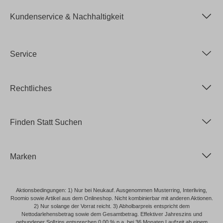
Kundenservice & Nachhaltigkeit
Service
Rechtliches
Finden Statt Suchen
Marken
Aktionsbedingungen: 1) Nur bei Neukauf. Ausgenommen Musterring, Interliving,
Roomio sowie Artikel aus dem Onlineshop. Nicht kombinierbar mit anderen Aktionen.
2) Nur solange der Vorrat reicht. 3) Abholbarpreis entspricht dem
Nettodarlehensbetrag sowie dem Gesamtbetrag. Effektiver Jahreszins und
gebundener Sollzins entsprechen 0,00 % p.a. bei 36 Monaten Laufzeit ab einem