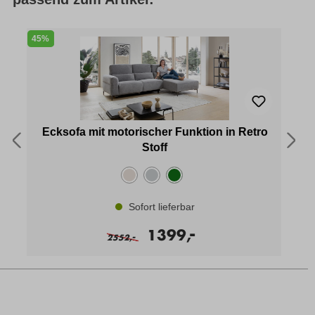
45%
4
Ecksofa mit motorischer Funktion in Retro
Stoff
Sofort lieferbar
-
1399,
-
2552,