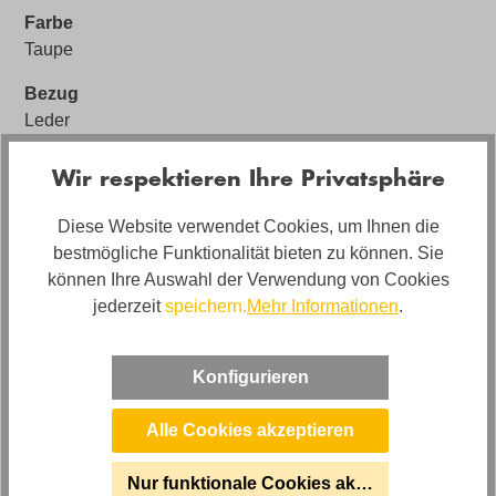
Farbe
Taupe
Bezug
Leder
Bezugsmaterial
Wir respektieren Ihre Privatsphäre
Leder Amore
Diese Website verwendet Cookies, um Ihnen die
Artikel Bezeichnung
bestmögliche Funktionalität bieten zu können. Sie
Leder Ecksofa inkl. manueller Kopfteilverstellung
können Ihre Auswahl der Verwendung von Cookies
Polstermaterial
jederzeit
speichern.
Mehr Informationen
.
Schaumstoff
Artikelabmessungen
Konfigurieren
Breite: ca. 285cm, Tiefe: ca. 233cm, Höhe: ca. 76-
100cm
Alle Cookies akzeptieren
Sitzhöhe
Nur funktionale Cookies akzeptieren