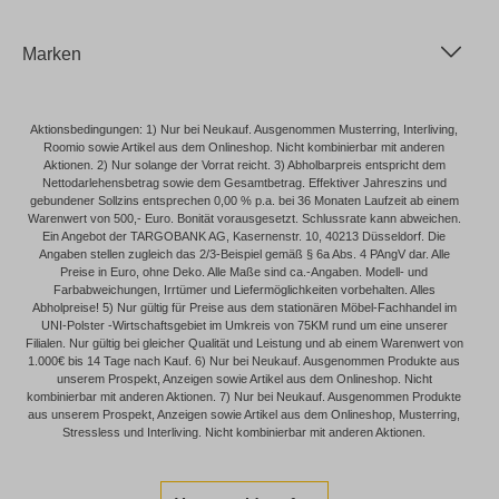
Marken
Aktionsbedingungen: 1) Nur bei Neukauf. Ausgenommen Musterring, Interliving,
Roomio sowie Artikel aus dem Onlineshop. Nicht kombinierbar mit anderen
Aktionen. 2) Nur solange der Vorrat reicht. 3) Abholbarpreis entspricht dem
Nettodarlehensbetrag sowie dem Gesamtbetrag. Effektiver Jahreszins und
gebundener Sollzins entsprechen 0,00 % p.a. bei 36 Monaten Laufzeit ab einem
Warenwert von 500,- Euro. Bonität vorausgesetzt. Schlussrate kann abweichen.
Ein Angebot der TARGOBANK AG, Kasernenstr. 10, 40213 Düsseldorf. Die
Angaben stellen zugleich das 2/3-Beispiel gemäß § 6a Abs. 4 PAngV dar. Alle
Preise in Euro, ohne Deko. Alle Maße sind ca.-Angaben. Modell- und
Farbabweichungen, Irrtümer und Liefermöglichkeiten vorbehalten. Alles
Abholpreise! 5) Nur gültig für Preise aus dem stationären Möbel-Fachhandel im
UNI-Polster -Wirtschaftsgebiet im Umkreis von 75KM rund um eine unserer
Filialen. Nur gültig bei gleicher Qualität und Leistung und ab einem Warenwert von
1.000€ bis 14 Tage nach Kauf. 6) Nur bei Neukauf. Ausgenommen Produkte aus
unserem Prospekt, Anzeigen sowie Artikel aus dem Onlineshop. Nicht
kombinierbar mit anderen Aktionen. 7) Nur bei Neukauf. Ausgenommen Produkte
aus unserem Prospekt, Anzeigen sowie Artikel aus dem Onlineshop, Musterring,
Stressless und Interliving. Nicht kombinierbar mit anderen Aktionen.