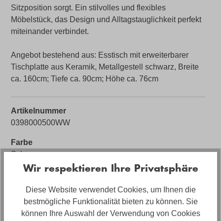
Sitzposition sorgt. Ein stilvolles und flexibles
Möbelstück, das Design und Alltagstauglichkeit perfekt
miteinander verbindet.
Angebot bestehend aus: Esstisch mit erweiterbarer
Tischplatte aus Keramik, Metallgestell schwarz, Breite
ca. 160cm; Tiefe ca. 90cm; Höhe ca. 76cm
Artikelnummer
0398000500WW
Farbe
Schwarz
Wir respektieren Ihre Privatsphäre
Funktion
Ausziehbar
Diese Website verwendet Cookies, um Ihnen die
bestmögliche Funktionalität bieten zu können. Sie
Sofort Lieferbar 🚚
können Ihre Auswahl der Verwendung von Cookies
Ja (solange Vorrat reicht)