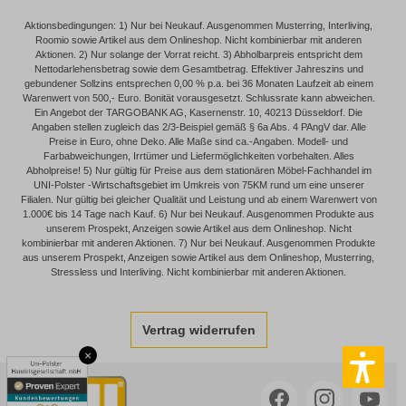
Aktionsbedingungen: 1) Nur bei Neukauf. Ausgenommen Musterring, Interliving,
Roomio sowie Artikel aus dem Onlineshop. Nicht kombinierbar mit anderen
Aktionen. 2) Nur solange der Vorrat reicht. 3) Abholbarpreis entspricht dem
Nettodarlehensbetrag sowie dem Gesamtbetrag. Effektiver Jahreszins und
gebundener Sollzins entsprechen 0,00 % p.a. bei 36 Monaten Laufzeit ab einem
Warenwert von 500,- Euro. Bonität vorausgesetzt. Schlussrate kann abweichen.
Ein Angebot der TARGOBANK AG, Kasernenstr. 10, 40213 Düsseldorf. Die
Angaben stellen zugleich das 2/3-Beispiel gemäß § 6a Abs. 4 PAngV dar. Alle
Preise in Euro, ohne Deko. Alle Maße sind ca.-Angaben. Modell- und
Farbabweichungen, Irrtümer und Liefermöglichkeiten vorbehalten. Alles
Abholpreise! 5) Nur gültig für Preise aus dem stationären Möbel-Fachhandel im
UNI-Polster -Wirtschaftsgebiet im Umkreis von 75KM rund um eine unserer
Filialen. Nur gültig bei gleicher Qualität und Leistung und ab einem Warenwert von
1.000€ bis 14 Tage nach Kauf. 6) Nur bei Neukauf. Ausgenommen Produkte aus
unserem Prospekt, Anzeigen sowie Artikel aus dem Onlineshop. Nicht
kombinierbar mit anderen Aktionen. 7) Nur bei Neukauf. Ausgenommen Produkte
aus unserem Prospekt, Anzeigen sowie Artikel aus dem Onlineshop, Musterring,
Stressless und Interliving. Nicht kombinierbar mit anderen Aktionen.
Vertrag widerrufen
×