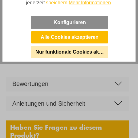
jederzeit
speichern.
Mehr Informationen
.
Artikel Bezeichnung
Erweiterbarer Esstisch Ceramico Quadro
Konfigurieren
Artikelabmessungen
breite ca. 160cm; Tiefe ca. 90cm; Höhe ca. 76cm
Alle Cookies akzeptieren
Artikelfunktionen
Nur funktionale Cookies akzeptieren
Ausziehbar (beidseitig) um ca. 40cm
Bewertungen
Anleitungen und Sicherheit
Haben Sie Fragen zu diesem
Produkt?