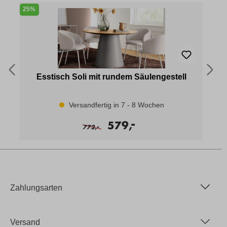
25%
4
Esstisch Soli mit rundem Säulengestell
Versandfertig in 7 - 8 Wochen
-
579,
-
772,
Zahlungsarten
Versand