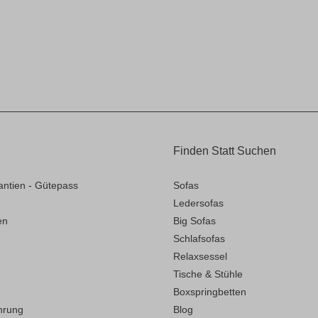
Finden Statt Suchen
antien - Gütepass
Sofas
Ledersofas
en
Big Sofas
Schlafsofas
Relaxsessel
Tische & Stühle
Boxspringbetten
hrung
Blog