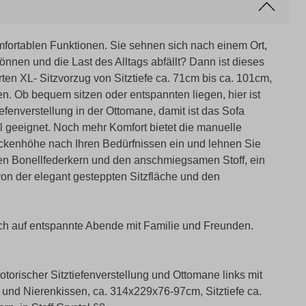
fortablen Funktionen. Sie sehnen sich nach einem Ort,
nnen und die Last des Alltags abfällt? Dann ist dieses
rten XL- Sitzvorzug von Sitztiefe ca. 71cm bis ca. 101cm,
en. Ob bequem sitzen oder entspannten liegen, hier ist
tiefenverstellung in der Ottomane, damit ist das Sofa
l geeignet. Noch mehr Komfort bietet die manuelle
 Rückenhöhe nach Ihren Bedürfnissen ein und lehnen Sie
gen Bonellfederkern und den anschmiegsamen Stoff, ein
on der elegant gesteppten Sitzfläche und den
ch auf entspannte Abende mit Familie und Freunden.
torischer Sitztiefenverstellung und Ottomane links mit
ng und Nierenkissen, ca. 314x229x76-97cm, Sitztiefe ca.