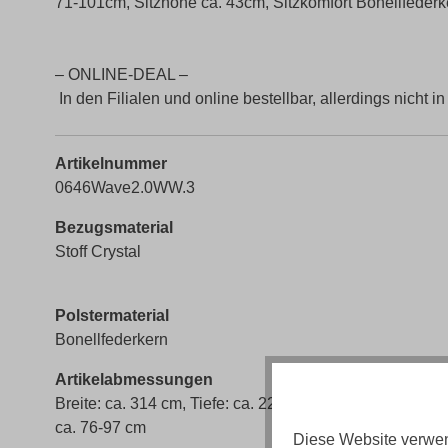
71-101cm, Sitzhöhe ca. 43cm, Sitzkomfort Bonellfederker
– ONLINE-DEAL –
In den Filialen und online bestellbar, allerdings nicht in
Artikelnummer
0646Wave2.0WW.3
Bezugsmaterial
Stoff Crystal
Polstermaterial
Bonellfederkern
Artikelabmessungen
Breite: ca. 314 cm, Tiefe: ca. 229 cm, Gesamthöhe:
ca. 76-97 cm
Diese Website verwen