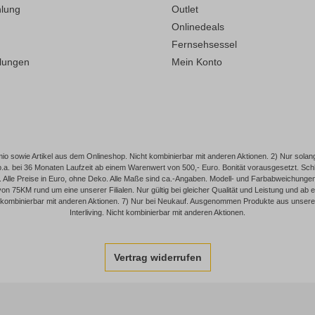
hlung
Outlet
Onlinedeals
Fernsehsessel
llungen
Mein Konto
o sowie Artikel aus dem Onlineshop. Nicht kombinierbar mit anderen Aktionen. 2) Nur solang
p.a. bei 36 Monaten Laufzeit ab einem Warenwert von 500,- Euro. Bonität vorausgesetzt. 
Alle Preise in Euro, ohne Deko. Alle Maße sind ca.-Angaben. Modell- und Farbabweichungen, I
on 75KM rund um eine unserer Filialen. Nur gültig bei gleicher Qualität und Leistung und 
 kombinierbar mit anderen Aktionen. 7) Nur bei Neukauf. Ausgenommen Produkte aus unserem
Interliving. Nicht kombinierbar mit anderen Aktionen.
Vertrag widerrufen