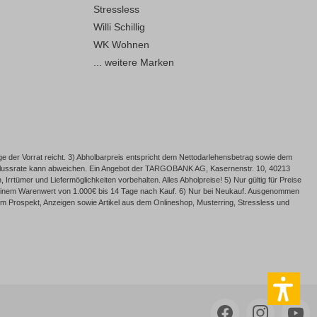
Stressless
Willi Schillig
WK Wohnen
... weitere Marken
e der Vorrat reicht. 3) Abholbarpreis entspricht dem Nettodarlehensbetrag sowie dem
Schlussrate kann abweichen. Ein Angebot der TARGOBANK AG, Kasernenstr. 10, 40213
rrtümer und Liefermöglichkeiten vorbehalten. Alles Abholpreise! 5) Nur gültig für Preise
ab einem Warenwert von 1.000€ bis 14 Tage nach Kauf. 6) Nur bei Neukauf. Ausgenommen
 Prospekt, Anzeigen sowie Artikel aus dem Onlineshop, Musterring, Stressless und