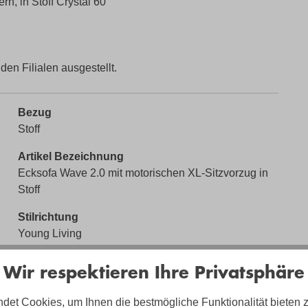
n, in Stoff Crystal 60
 den Filialen ausgestellt.
Bezug
Stoff
Artikel Bezeichnung
Ecksofa Wave 2.0 mit motorischen XL-Sitzvorzug in
Stoff
Stilrichtung
Young Living
Sitzhöhe
Wir respektieren Ihre Privatsphäre
ca. 43cm
det Cookies, um Ihnen die bestmögliche Funktionalität bieten 