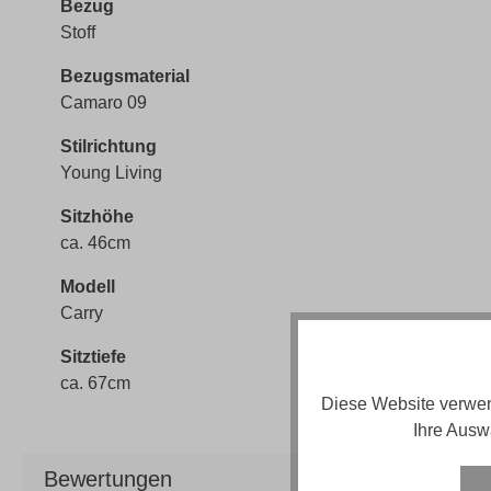
Bezug
Stoff
Bezugsmaterial
Camaro 09
Stilrichtung
Young Living
Sitzhöhe
ca. 46cm
Modell
Carry
Sitztiefe
ca. 67cm
Diese Website verwen
Ihre Ausw
Bewertungen