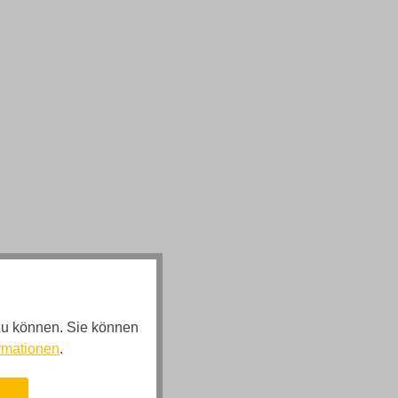
zu können. Sie können
rmationen
.
n