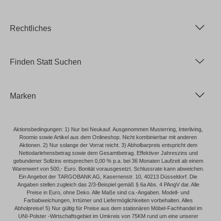
Rechtliches
Finden Statt Suchen
Marken
Aktionsbedingungen: 1) Nur bei Neukauf. Ausgenommen Musterring, Interliving,
Roomio sowie Artikel aus dem Onlineshop. Nicht kombinierbar mit anderen
Aktionen. 2) Nur solange der Vorrat reicht. 3) Abholbarpreis entspricht dem
Nettodarlehensbetrag sowie dem Gesamtbetrag. Effektiver Jahreszins und
gebundener Sollzins entsprechen 0,00 % p.a. bei 36 Monaten Laufzeit ab einem
Warenwert von 500,- Euro. Bonität vorausgesetzt. Schlussrate kann abweichen.
Ein Angebot der TARGOBANK AG, Kasernenstr. 10, 40213 Düsseldorf. Die
Angaben stellen zugleich das 2/3-Beispiel gemäß § 6a Abs. 4 PAngV dar. Alle
Preise in Euro, ohne Deko. Alle Maße sind ca.-Angaben. Modell- und
Farbabweichungen, Irrtümer und Liefermöglichkeiten vorbehalten. Alles
Abholpreise! 5) Nur gültig für Preise aus dem stationären Möbel-Fachhandel im
UNI-Polster -Wirtschaftsgebiet im Umkreis von 75KM rund um eine unserer