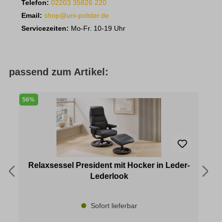
Telefon:
02203 35826 220
Email:
shop@uni-polster.de
Servicezeiten:
Mo-Fr. 10-19 Uhr
passend zum Artikel:
56%
3
Relaxsessel President mit Hocker in Leder-
Lederlook
Sofort lieferbar