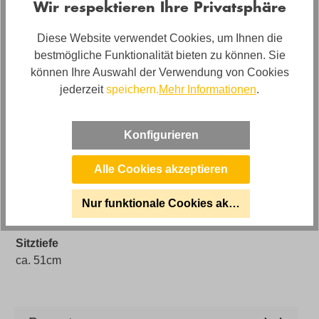
Wir respektieren Ihre Privatsphäre
ca. 83cm
Diese Website verwendet Cookies, um Ihnen die
Artikelabmessungen
bestmögliche Funktionalität bieten zu können. Sie
Breite: ca. 75cm, Höhe: ca. 121cm, Tiefe: ca. 86cm,
können Ihre Auswahl der Verwendung von Cookies
Armlehnbreite : 13cm Pro Armlehne /26cm gesamt
jederzeit
speichern.
Mehr Informationen
.
Liegefläche
ca. 184cm
Konfigurieren
Sitzhöhe
ca. 49cm
Alle Cookies akzeptieren
Marke
Nur funktionale Cookies akzeptieren
Stylax
Sitztiefe
ca. 51cm