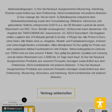
Aktionsbedingungen: 1) Nur bei Neukauf. Ausgenommen Musterring, Interliving,
Roomio sowie Artikel aus dem Onlineshop. Nicht kombinierbar mit anderen Aktionen.
2) Nur solange der Vorrat reicht. 3) Abholbarpreis entspricht dem
Nettodarlehensbetrag sowie dem Gesamtbetrag. Effektiver Jahreszins und
gebundener Sollzins entsprechen 0,00 % p.a. bei 36 Monaten Laufzeit ab einem
Warenwert von 500,- Euro. Bonität vorausgesetzt. Schlussrate kann abweichen. Ein
Angebot der TARGOBANK AG, Kasernenstr. 10, 40213 Düsseldorf. Die Angaben
stellen zugleich das 2/3-Beispiel gemäß § 6a Abs. 4 PAngV dar. Alle Preise in Euro,
ohne Deko. Alle Maße sind ca.-Angaben. Modell- und Farbabweichungen, Irrtümer
und Liefermöglichkeiten vorbehalten. Alles Abholpreise! 5) Nur gültig für Preise aus
dem stationären Möbel-Fachhandel im UNI-Polster -Wirtschaftsgebiet im Umkreis
von 75KM rund um eine unserer Filialen. Nur gültig bei gleicher Qualität und Leistung
und ab einem Warenwert von 1.000€ bis 14 Tage nach Kauf. 6) Nur bei Neukauf.
Ausgenommen Produkte aus unserem Prospekt, Anzeigen sowie Artikel aus dem
Onlineshop. Nicht kombinierbar mit anderen Aktionen. 7) Nur bei Neukauf.
Ausgenommen Produkte aus unserem Prospekt, Anzeigen sowie Artikel aus dem
Onlineshop, Musterring, Stressless und Interliving. Nicht kombinierbar mit anderen
Aktionen.
Vertrag widerrufen
×