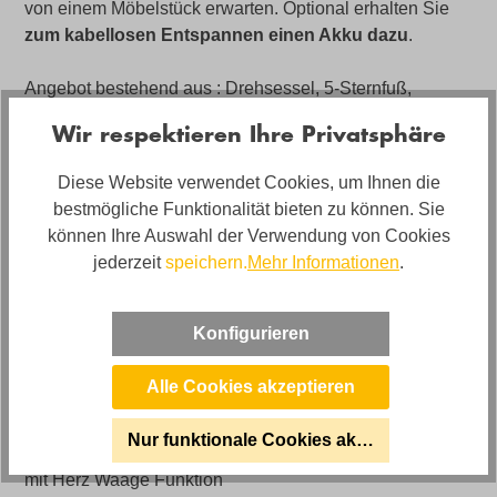
von einem Möbelstück erwarten. Optional erhalten Sie
zum kabellosen Entspannen einen Akku dazu
.
Angebot bestehend aus : Drehsessel, 5-Sternfuß,
motorische Relaxfunktion für Fuß- und Sitzverstellung
Wir respektieren Ihre Privatsphäre
und Kopfteilverstellung (manuell/motorisch)
Fußteil aus Edelstahl, in gewölktem Editionsleder PG S1
Diese Website verwendet Cookies, um Ihnen die
bestmögliche Funktionalität bieten zu können. Sie
können Ihre Auswahl der Verwendung von Cookies
Artikelnummer
jederzeit
speichern.
Mehr Informationen
.
05970302WW.11
Belastbarkeit
Konfigurieren
bis 120kg
Bezug
Alle Cookies akzeptieren
Leder
Nur funktionale Cookies akzeptieren
Herz-Waage-Funktion ❤️⚖️
mit Herz Waage Funktion