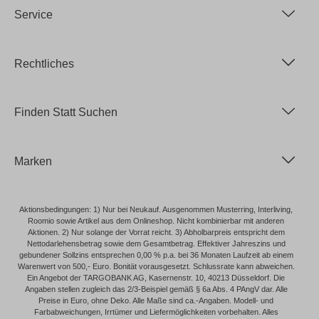
Service
Rechtliches
Finden Statt Suchen
Marken
Aktionsbedingungen: 1) Nur bei Neukauf. Ausgenommen Musterring, Interliving,
Roomio sowie Artikel aus dem Onlineshop. Nicht kombinierbar mit anderen
Aktionen. 2) Nur solange der Vorrat reicht. 3) Abholbarpreis entspricht dem
Nettodarlehensbetrag sowie dem Gesamtbetrag. Effektiver Jahreszins und
gebundener Sollzins entsprechen 0,00 % p.a. bei 36 Monaten Laufzeit ab einem
Warenwert von 500,- Euro. Bonität vorausgesetzt. Schlussrate kann abweichen.
Ein Angebot der TARGOBANK AG, Kasernenstr. 10, 40213 Düsseldorf. Die
Angaben stellen zugleich das 2/3-Beispiel gemäß § 6a Abs. 4 PAngV dar. Alle
Preise in Euro, ohne Deko. Alle Maße sind ca.-Angaben. Modell- und
Farbabweichungen, Irrtümer und Liefermöglichkeiten vorbehalten. Alles