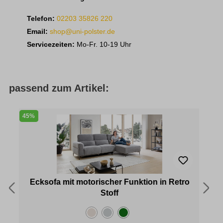
Telefon:
02203 35826 220
Email:
shop@uni-polster.de
Servicezeiten:
Mo-Fr. 10-19 Uhr
passend zum Artikel:
45%
4
Ecksofa mit motorischer Funktion in Retro
Stoff