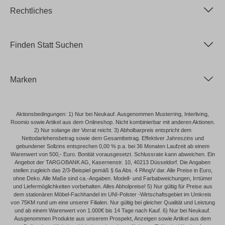
Rechtliches
Finden Statt Suchen
Marken
Aktionsbedingungen: 1) Nur bei Neukauf. Ausgenommen Musterring, Interliving,
Roomio sowie Artikel aus dem Onlineshop. Nicht kombinierbar mit anderen Aktionen.
2) Nur solange der Vorrat reicht. 3) Abholbarpreis entspricht dem
Nettodarlehensbetrag sowie dem Gesamtbetrag. Effektiver Jahreszins und
gebundener Sollzins entsprechen 0,00 % p.a. bei 36 Monaten Laufzeit ab einem
Warenwert von 500,- Euro. Bonität vorausgesetzt. Schlussrate kann abweichen. Ein
Angebot der TARGOBANK AG, Kasernenstr. 10, 40213 Düsseldorf. Die Angaben
stellen zugleich das 2/3-Beispiel gemäß § 6a Abs. 4 PAngV dar. Alle Preise in Euro,
ohne Deko. Alle Maße sind ca.-Angaben. Modell- und Farbabweichungen, Irrtümer
und Liefermöglichkeiten vorbehalten. Alles Abholpreise! 5) Nur gültig für Preise aus
dem stationären Möbel-Fachhandel im UNI-Polster -Wirtschaftsgebiet im Umkreis
von 75KM rund um eine unserer Filialen. Nur gültig bei gleicher Qualität und Leistung
und ab einem Warenwert von 1.000€ bis 14 Tage nach Kauf. 6) Nur bei Neukauf.
Ausgenommen Produkte aus unserem Prospekt, Anzeigen sowie Artikel aus dem