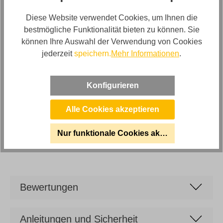
Artikel Bezeichnung
Couchtisch 3-er Set in Schwarz Rund
Diese Website verwendet Cookies, um Ihnen die
bestmögliche Funktionalität bieten zu können. Sie
Stilrichtung
können Ihre Auswahl der Verwendung von Cookies
Design Couchtisch 3er-Set Metall - Eisen
jederzeit
speichern.
Mehr Informationen
.
Artikelabmessungen
Durchmesser: ca. 54cm, Höhe: ca. 48cm/46cm/38cm
Konfigurieren
Artikelfunktionen
Alle Cookies akzeptieren
3er Set Rund
Marke
Nur funktionale Cookies akzeptieren
Son Vida
Bewertungen
Anleitungen und Sicherheit