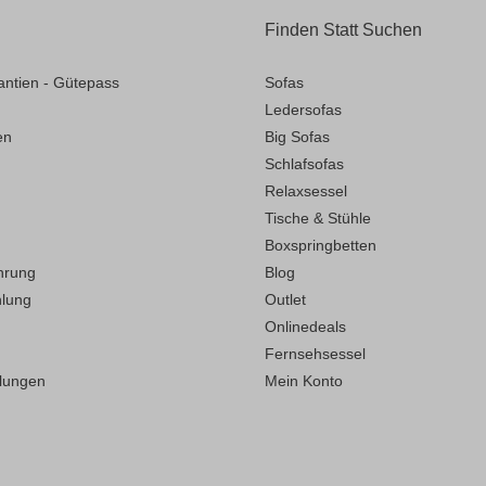
Finden Statt Suchen
antien - Gütepass
Sofas
Ledersofas
en
Big Sofas
Schlafsofas
Relaxsessel
Tische & Stühle
Boxspringbetten
hrung
Blog
hlung
Outlet
Onlinedeals
Fernsehsessel
llungen
Mein Konto