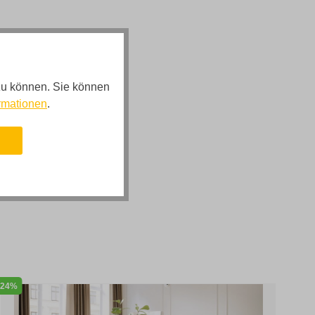
zu können. Sie können
rmationen
.
n
24%
38%