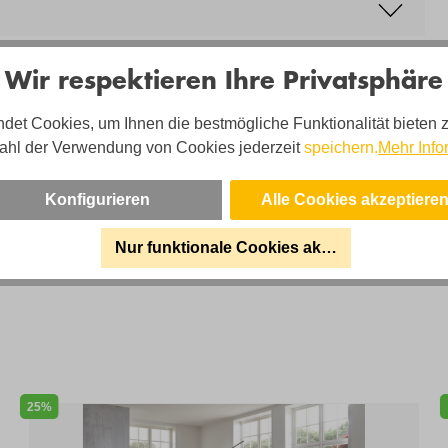
Wir respektieren Ihre Privatsphäre
det Cookies, um Ihnen die bestmögliche Funktionalität bieten 
ahl der Verwendung von Cookies jederzeit
speichern.
Mehr Info
sa Hartung - und Ihr Team sind für Sie da!
Konfigurieren
Alle Cookies akzeptiere
on:
02203 35826 220
:
shop@uni-polster.de
Nur funktionale Cookies akzeptieren
cezeiten:
Mo-Fr. 10-19 Uhr
25%