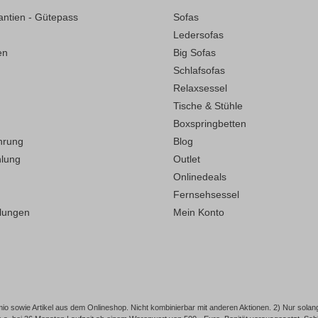
antien - Gütepass
Sofas
Ledersofas
en
Big Sofas
Schlafsofas
Relaxsessel
Tische & Stühle
Boxspringbetten
hrung
Blog
hlung
Outlet
Onlinedeals
Fernsehsessel
llungen
Mein Konto
o sowie Artikel aus dem Onlineshop. Nicht kombinierbar mit anderen Aktionen. 2) Nur solang