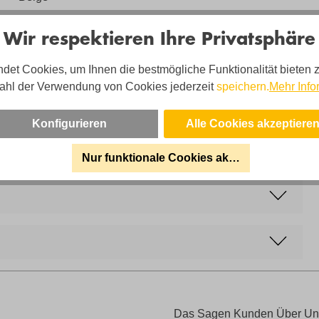
Sofort Lieferbar 🚚
Wir respektieren Ihre Privatsphäre
Ja (solange Vorrat reicht)
det Cookies, um Ihnen die bestmögliche Funktionalität bieten 
Lieferzustand
ahl der Verwendung von Cookies jederzeit
speichern.
Mehr Info
Neuwertig
Sitzhöhe
Konfigurieren
Alle Cookies akzeptiere
ca. 46cm
Nur funktionale Cookies akzeptieren
Das Sagen Kunden Über Un