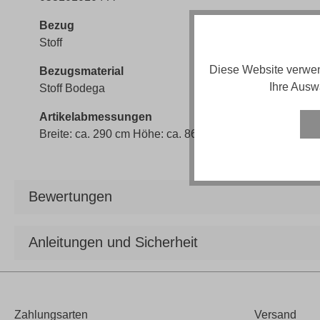
Bezug
Stoff
Diese Website verwen
Bezugsmaterial
Ihre Ausw
Stoff Bodega
Artikelabmessungen
Breite: ca. 290 cm Höhe: ca. 86 cm Tiefe: ca. 120 cm
Bewertungen
Anleitungen und Sicherheit
Zahlungsarten
Versand