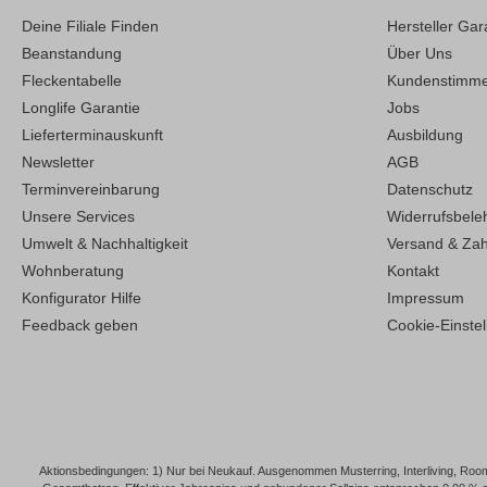
Deine Filiale Finden
Hersteller Gar
Beanstandung
Über Uns
Fleckentabelle
Kundenstimm
Longlife Garantie
Jobs
Lieferterminauskunft
Ausbildung
Newsletter
AGB
Terminvereinbarung
Datenschutz
Unsere Services
Widerrufsbele
Umwelt & Nachhaltigkeit
Versand & Za
Wohnberatung
Kontakt
Konfigurator Hilfe
Impressum
Feedback geben
Cookie-Einste
Aktionsbedingungen: 1) Nur bei Neukauf. Ausgenommen Musterring, Interliving, Roomi