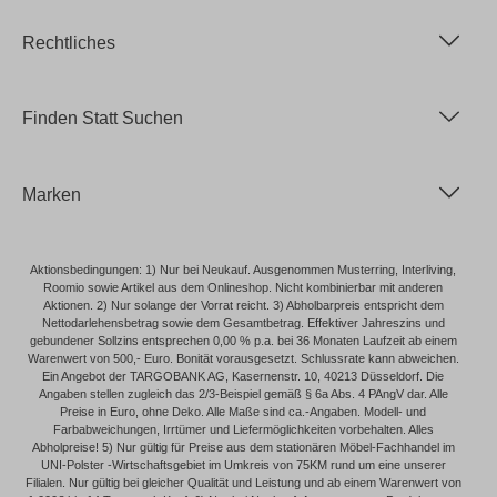
Rechtliches
Finden Statt Suchen
Marken
Aktionsbedingungen: 1) Nur bei Neukauf. Ausgenommen Musterring, Interliving,
Roomio sowie Artikel aus dem Onlineshop. Nicht kombinierbar mit anderen
Aktionen. 2) Nur solange der Vorrat reicht. 3) Abholbarpreis entspricht dem
Nettodarlehensbetrag sowie dem Gesamtbetrag. Effektiver Jahreszins und
gebundener Sollzins entsprechen 0,00 % p.a. bei 36 Monaten Laufzeit ab einem
Warenwert von 500,- Euro. Bonität vorausgesetzt. Schlussrate kann abweichen.
Ein Angebot der TARGOBANK AG, Kasernenstr. 10, 40213 Düsseldorf. Die
Angaben stellen zugleich das 2/3-Beispiel gemäß § 6a Abs. 4 PAngV dar. Alle
Preise in Euro, ohne Deko. Alle Maße sind ca.-Angaben. Modell- und
Farbabweichungen, Irrtümer und Liefermöglichkeiten vorbehalten. Alles
Abholpreise! 5) Nur gültig für Preise aus dem stationären Möbel-Fachhandel im
UNI-Polster -Wirtschaftsgebiet im Umkreis von 75KM rund um eine unserer
Filialen. Nur gültig bei gleicher Qualität und Leistung und ab einem Warenwert von