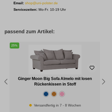
Email:
shop@uni-polster.de
Servicezeiten:
Mo-Fr. 10-19 Uhr
passend zum Artikel:
25%
3
Ginger Moon Big Sofa Almelo mit losen
Rückenkissen in Stoff
Versandfertig in 7 - 8 Wochen