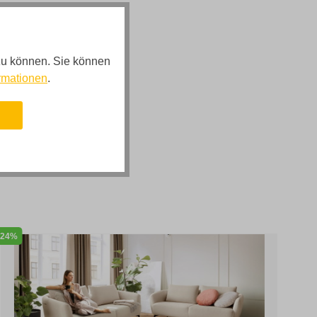
zu können. Sie können
rmationen
.
n
24%
38%