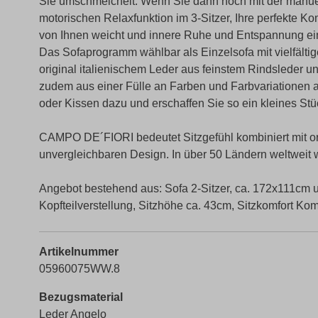
Sie umschmeichelt. Wenn Sie dann noch mit der manuell
motorischen Relaxfunktion im 3-Sitzer, Ihre perfekte Kom
von Ihnen weicht und innere Ruhe und Entspannung ei
Das Sofaprogramm wählbar als Einzelsofa mit vielfält
original italienischem Leder aus feinstem Rindsleder u
zudem aus einer Fülle an Farben und Farbvariationen 
oder Kissen dazu und erschaffen Sie so ein kleines Stü
CAMPO DE´FIORI bedeutet Sitzgefühl kombiniert mit o
unvergleichbaren Design. In über 50 Ländern weltwei
Angebot bestehend aus: Sofa 2-Sitzer, ca. 172x111cm u
Kopfteilverstellung, Sitzhöhe ca. 43cm, Sitzkomfort K
Artikelnummer
05960075WW.8
Bezugsmaterial
Leder Angelo