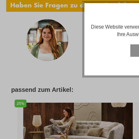
Haben Sie Fragen zu diesem Produkt?
Diese Website verwen
Vanes
Ihre Ausw
Telef
Email
Servi
passend zum Artikel:
25%