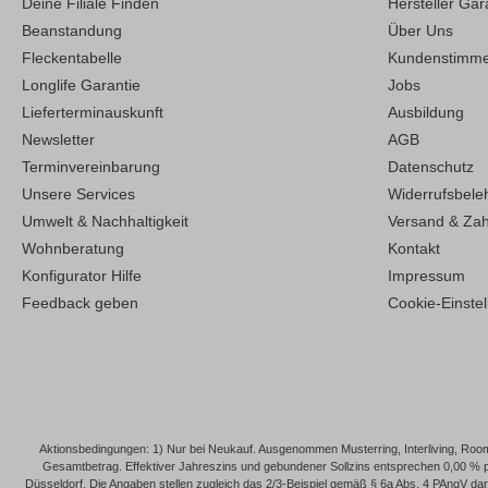
Deine Filiale Finden
Hersteller Gar
Beanstandung
Über Uns
Fleckentabelle
Kundenstimm
Longlife Garantie
Jobs
Lieferterminauskunft
Ausbildung
Newsletter
AGB
Terminvereinbarung
Datenschutz
Unsere Services
Widerrufsbele
Umwelt & Nachhaltigkeit
Versand & Za
Wohnberatung
Kontakt
Konfigurator Hilfe
Impressum
Feedback geben
Cookie-Einste
Aktionsbedingungen: 1) Nur bei Neukauf. Ausgenommen Musterring, Interliving, Roomi
Gesamtbetrag. Effektiver Jahreszins und gebundener Sollzins entsprechen 0,00 % 
Düsseldorf. Die Angaben stellen zugleich das 2/3-Beispiel gemäß § 6a Abs. 4 PAngV dar. 