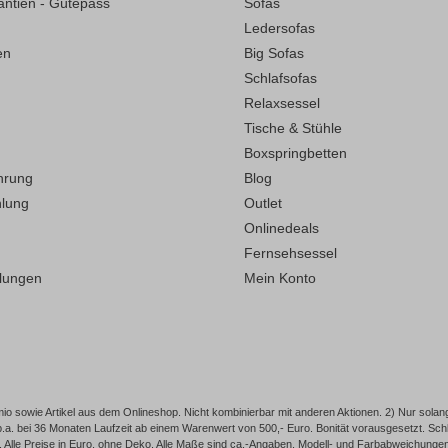
antien - Gütepass
Sofas
Ledersofas
en
Big Sofas
Schlafsofas
Relaxsessel
Tische & Stühle
Boxspringbetten
hrung
Blog
hlung
Outlet
Onlinedeals
Fernsehsessel
llungen
Mein Konto
o sowie Artikel aus dem Onlineshop. Nicht kombinierbar mit anderen Aktionen. 2) Nur solang
p.a. bei 36 Monaten Laufzeit ab einem Warenwert von 500,- Euro. Bonität vorausgesetzt. 
Alle Preise in Euro, ohne Deko. Alle Maße sind ca.-Angaben. Modell- und Farbabweichungen, I