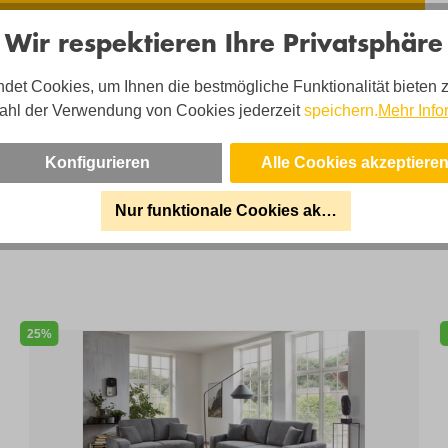
Wir respektieren Ihre Privatsphäre
det Cookies, um Ihnen die bestmögliche Funktionalität bieten 
sa Hartung - und Ihr Team sind für Sie da!
ahl der Verwendung von Cookies jederzeit
speichern.
Mehr Info
on:
02203 35826 220
Konfigurieren
Alle Cookies akzeptiere
:
shop@uni-polster.de
cezeiten:
Mo-Fr. 10-19 Uhr
Nur funktionale Cookies akzeptieren
25%