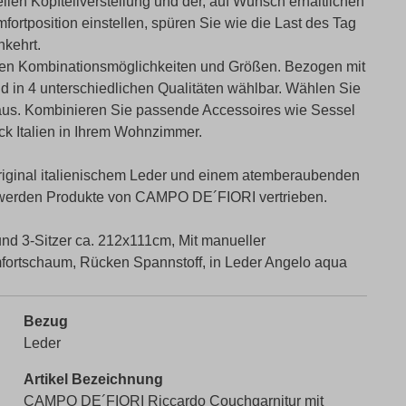
en Kopfteilverstellung und der, auf Wunsch erhältlichen
fortposition einstellen, spüren Sie wie die Last des Tag
nkehrt.
igen Kombinationsmöglichkeiten und Größen. Bezogen mit
nd in 4 unterschiedlichen Qualitäten wählbar. Wählen Sie
aus. Kombinieren Sie passende Accessoires wie Sessel
ck Italien in Ihrem Wohnzimmer.
riginal italienischem Leder und einem atemberaubenden
t werden Produkte von CAMPO DE´FIORI vertrieben.
nd 3-Sitzer ca. 212x111cm, Mit manueller
omfortschaum, Rücken Spannstoff, in Leder Angelo aqua
Bezug
Leder
Artikel Bezeichnung
CAMPO DE´FIORI Riccardo Couchgarnitur mit