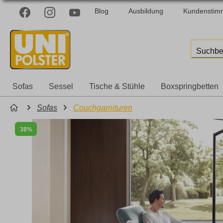
Blog
Ausbildung
Kundenstim
Sofas
Sessel
Tische & Stühle
Boxspringbetten
Sofas
Couchgarnituren
38%