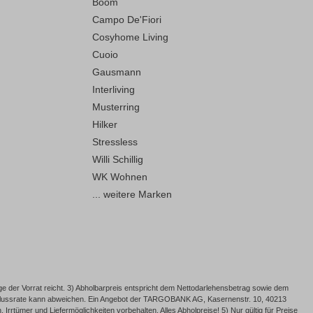
Boom
Campo De'Fiori
Cosyhome Living
Cuoio
Gausmann
Interliving
Musterring
Hilker
Stressless
Willi Schillig
WK Wohnen
... weitere Marken
e der Vorrat reicht. 3) Abholbarpreis entspricht dem Nettodarlehensbetrag sowie dem
Schlussrate kann abweichen. Ein Angebot der TARGOBANK AG, Kasernenstr. 10, 40213
rrtümer und Liefermöglichkeiten vorbehalten. Alles Abholpreise! 5) Nur gültig für Preise