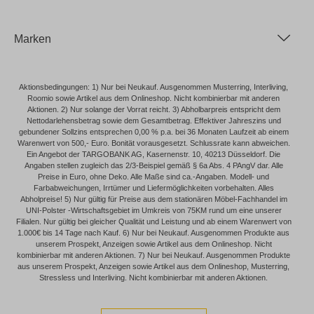
Marken
Aktionsbedingungen: 1) Nur bei Neukauf. Ausgenommen Musterring, Interliving,
Roomio sowie Artikel aus dem Onlineshop. Nicht kombinierbar mit anderen
Aktionen. 2) Nur solange der Vorrat reicht. 3) Abholbarpreis entspricht dem
Nettodarlehensbetrag sowie dem Gesamtbetrag. Effektiver Jahreszins und
gebundener Sollzins entsprechen 0,00 % p.a. bei 36 Monaten Laufzeit ab einem
Warenwert von 500,- Euro. Bonität vorausgesetzt. Schlussrate kann abweichen.
Ein Angebot der TARGOBANK AG, Kasernenstr. 10, 40213 Düsseldorf. Die
Angaben stellen zugleich das 2/3-Beispiel gemäß § 6a Abs. 4 PAngV dar. Alle
Preise in Euro, ohne Deko. Alle Maße sind ca.-Angaben. Modell- und
Farbabweichungen, Irrtümer und Liefermöglichkeiten vorbehalten. Alles
Abholpreise! 5) Nur gültig für Preise aus dem stationären Möbel-Fachhandel im
UNI-Polster -Wirtschaftsgebiet im Umkreis von 75KM rund um eine unserer
Filialen. Nur gültig bei gleicher Qualität und Leistung und ab einem Warenwert von
1.000€ bis 14 Tage nach Kauf. 6) Nur bei Neukauf. Ausgenommen Produkte aus
unserem Prospekt, Anzeigen sowie Artikel aus dem Onlineshop. Nicht
kombinierbar mit anderen Aktionen. 7) Nur bei Neukauf. Ausgenommen Produkte
aus unserem Prospekt, Anzeigen sowie Artikel aus dem Onlineshop, Musterring,
Stressless und Interliving. Nicht kombinierbar mit anderen Aktionen.