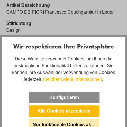
Artikel Bezeichnung
CAMPO DE´FIORI Francesco Couchgarnitur in Leder
Stilrichtung
Design
Artikelabmessungen
Wir respektieren Ihre Privatsphäre
Breite: (Sofa) ca. 246cm - (Sessel) ca. 111cm, Tiefe: ca.
100cm, Höhe: ca. 84cm
Diese Website verwendet Cookies, um Ihnen die
bestmögliche Funktionalität bieten zu können. Sie
Sitzhöhe
können Ihre Auswahl der Verwendung von Cookies
ca. 47cm
jederzeit
speichern.
Mehr Informationen
.
Marke
Campo de Fiori
Konfigurieren
Alle Cookies akzeptieren
Bewertungen
Nur funktionale Cookies akzeptieren