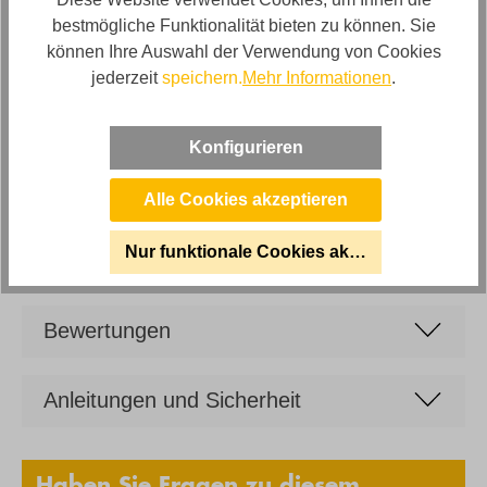
Stilrichtung
bestmögliche Funktionalität bieten zu können. Sie
Design Elegant
können Ihre Auswahl der Verwendung von Cookies
Artikelabmessungen
jederzeit
speichern.
Mehr Informationen
.
Breite: ca. 240, Tiefe: ca.100
Artikelfunktionen
Konfigurieren
optional Synchronauszug
Alle Cookies akzeptieren
Marke
WK Wohnen
Nur funktionale Cookies akzeptieren
Bewertungen
Anleitungen und Sicherheit
Haben Sie Fragen zu diesem