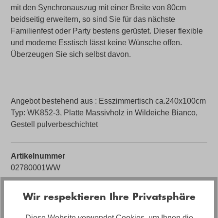
mit den Synchronauszug mit einer Breite von 80cm
beidseitig erweitern, so sind Sie für das nächste
Familienfest oder Party bestens gerüstet. Dieser flexible
und moderne Esstisch lässt keine Wünsche offen.
Überzeugen Sie sich selbst davon.
Angebot bestehend aus : Esszimmertisch ca.240x100cm
Typ: WK852-3, Platte Massivholz in Wildeiche Bianco,
Gestell pulverbeschichtet
Artikelnummer
02780001WW
Artikel Bezeichnung
Wir respektieren Ihre Privatsphäre
WK Wohnen Tisch WK852
Diese Website verwendet Cookies, um Ihnen die