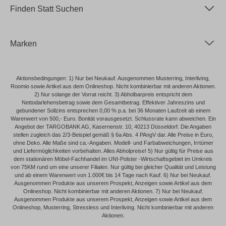
Finden Statt Suchen
Marken
Aktionsbedingungen: 1) Nur bei Neukauf. Ausgenommen Musterring, Interliving,
Roomio sowie Artikel aus dem Onlineshop. Nicht kombinierbar mit anderen Aktionen.
2) Nur solange der Vorrat reicht. 3) Abholbarpreis entspricht dem
Nettodarlehensbetrag sowie dem Gesamtbetrag. Effektiver Jahreszins und
gebundener Sollzins entsprechen 0,00 % p.a. bei 36 Monaten Laufzeit ab einem
Warenwert von 500,- Euro. Bonität vorausgesetzt. Schlussrate kann abweichen. Ein
Angebot der TARGOBANK AG, Kasernenstr. 10, 40213 Düsseldorf. Die Angaben
stellen zugleich das 2/3-Beispiel gemäß § 6a Abs. 4 PAngV dar. Alle Preise in Euro,
ohne Deko. Alle Maße sind ca.-Angaben. Modell- und Farbabweichungen, Irrtümer
und Liefermöglichkeiten vorbehalten. Alles Abholpreise! 5) Nur gültig für Preise aus
dem stationären Möbel-Fachhandel im UNI-Polster -Wirtschaftsgebiet im Umkreis
von 75KM rund um eine unserer Filialen. Nur gültig bei gleicher Qualität und Leistung
und ab einem Warenwert von 1.000€ bis 14 Tage nach Kauf. 6) Nur bei Neukauf.
Ausgenommen Produkte aus unserem Prospekt, Anzeigen sowie Artikel aus dem
Onlineshop. Nicht kombinierbar mit anderen Aktionen. 7) Nur bei Neukauf.
Ausgenommen Produkte aus unserem Prospekt, Anzeigen sowie Artikel aus dem
Onlineshop, Musterring, Stressless und Interliving. Nicht kombinierbar mit anderen
Aktionen.