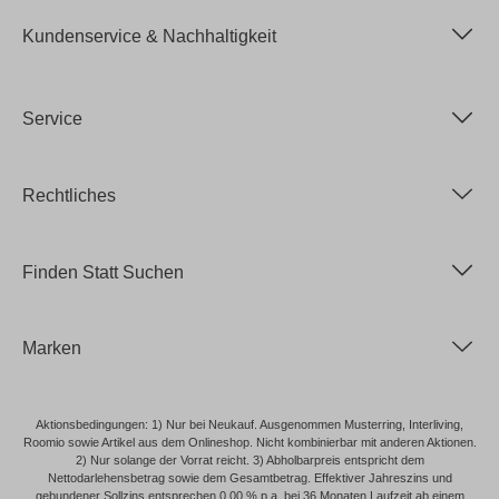
Kundenservice & Nachhaltigkeit
Service
Rechtliches
Finden Statt Suchen
Marken
Aktionsbedingungen: 1) Nur bei Neukauf. Ausgenommen Musterring, Interliving,
Roomio sowie Artikel aus dem Onlineshop. Nicht kombinierbar mit anderen Aktionen.
2) Nur solange der Vorrat reicht. 3) Abholbarpreis entspricht dem
Nettodarlehensbetrag sowie dem Gesamtbetrag. Effektiver Jahreszins und
gebundener Sollzins entsprechen 0,00 % p.a. bei 36 Monaten Laufzeit ab einem