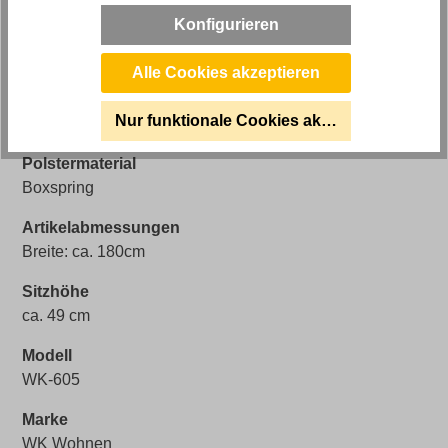
Konfigurieren
Lieferzustand
Neuwertig
Alle Cookies akzeptieren
Auszug
Nur funktionale Cookies akzeptieren
Motorische Relaxfunktion, Kopfstütze
Polstermaterial
Boxspring
Artikelabmessungen
Breite: ca. 180cm
Sitzhöhe
ca. 49 cm
Modell
WK-605
Marke
WK Wohnen