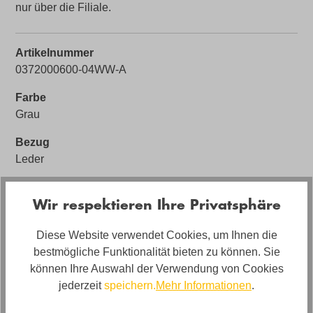
nur über die Filiale.
Artikelnummer
0372000600-04WW-A
Farbe
Grau
Bezug
Leder
Sofort Lieferbar 🚚
Wir respektieren Ihre Privatsphäre
Ja (solange Vorrat reicht)
Bezugsmaterial
Diese Website verwendet Cookies, um Ihnen die
Leder Montana Basalt
bestmögliche Funktionalität bieten zu können. Sie
können Ihre Auswahl der Verwendung von Cookies
Artikel Bezeichnung
jederzeit
speichern.
Mehr Informationen
.
WK Wohnen Sofa WK-605 mit motorischer Relaxfunktion
in Leder