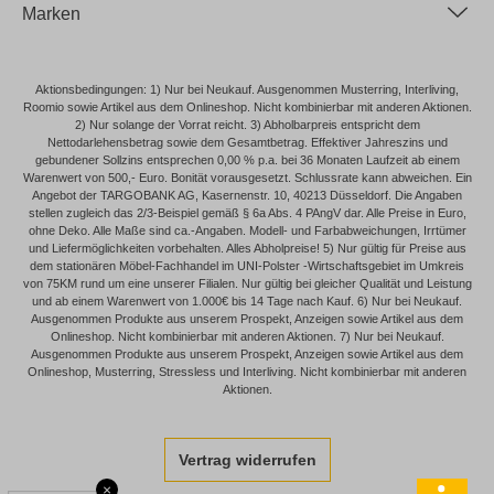
Marken
Aktionsbedingungen: 1) Nur bei Neukauf. Ausgenommen Musterring, Interliving,
Roomio sowie Artikel aus dem Onlineshop. Nicht kombinierbar mit anderen Aktionen.
2) Nur solange der Vorrat reicht. 3) Abholbarpreis entspricht dem
Nettodarlehensbetrag sowie dem Gesamtbetrag. Effektiver Jahreszins und
gebundener Sollzins entsprechen 0,00 % p.a. bei 36 Monaten Laufzeit ab einem
Warenwert von 500,- Euro. Bonität vorausgesetzt. Schlussrate kann abweichen. Ein
Angebot der TARGOBANK AG, Kasernenstr. 10, 40213 Düsseldorf. Die Angaben
stellen zugleich das 2/3-Beispiel gemäß § 6a Abs. 4 PAngV dar. Alle Preise in Euro,
ohne Deko. Alle Maße sind ca.-Angaben. Modell- und Farbabweichungen, Irrtümer
und Liefermöglichkeiten vorbehalten. Alles Abholpreise! 5) Nur gültig für Preise aus
dem stationären Möbel-Fachhandel im UNI-Polster -Wirtschaftsgebiet im Umkreis
von 75KM rund um eine unserer Filialen. Nur gültig bei gleicher Qualität und Leistung
und ab einem Warenwert von 1.000€ bis 14 Tage nach Kauf. 6) Nur bei Neukauf.
Ausgenommen Produkte aus unserem Prospekt, Anzeigen sowie Artikel aus dem
Onlineshop. Nicht kombinierbar mit anderen Aktionen. 7) Nur bei Neukauf.
Ausgenommen Produkte aus unserem Prospekt, Anzeigen sowie Artikel aus dem
Onlineshop, Musterring, Stressless und Interliving. Nicht kombinierbar mit anderen
Aktionen.
Vertrag widerrufen
×