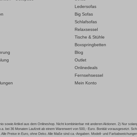
Ledersofas
en
Big Sofas
Schlafsofas
Relaxsessel
Tische & Stühle
Boxspringbetten
hrung
Blog
hlung
Outlet
Onlinedeals
Fernsehsessel
llungen
Mein Konto
o sowie Artikel aus dem Onlineshop. Nicht kombinierbar mit anderen Aktionen. 2) Nur solang
p.a. bei 36 Monaten Laufzeit ab einem Warenwert von 500,- Euro. Bonität vorausgesetzt. 
Alle Preise in Euro, ohne Deko. Alle Maße sind ca.-Angaben. Modell- und Farbabweichungen, I