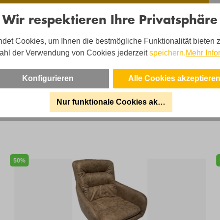
Wir respektieren Ihre Privatsphäre
det Cookies, um Ihnen die bestmögliche Funktionalität bieten 
n Alonso - und sein Team sind für Sie da!
ahl der Verwendung von Cookies jederzeit
speichern.
Mehr Info
on:
02203 35826 220
Konfigurieren
Alle Cookies akzeptiere
:
shop@uni-polster.de
cezeiten:
Mo-Fr. 10-19 Uhr
Nur funktionale Cookies akzeptieren
50%