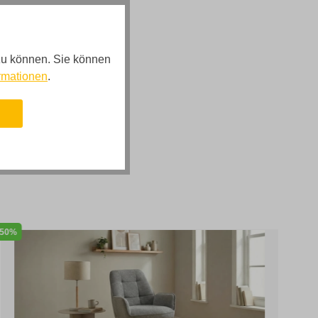
zu können. Sie können
rmationen
.
n
50%
41%