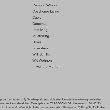
Campo De'Fiori
Cosyhome Living
Cuoio
Gausmann
Interliving
Musterring
Hilker
Stressless
Willi Schillig
WK Wohnen
... weitere Marken
e der Vorrat reicht. 3) Abholbarpreis entspricht dem Nettodarlehensbetrag sowie dem
Schlussrate kann abweichen. Ein Angebot der TARGOBANK AG, Kasernenstr. 10, 40213
rrtümer und Liefermöglichkeiten vorbehalten. Alles Abholpreise! 5) Nur gültig für Preise