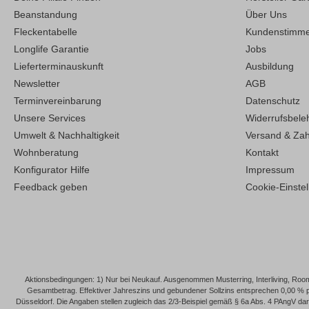
Beanstandung
Über Uns
Fleckentabelle
Kundenstimm
Longlife Garantie
Jobs
Lieferterminauskunft
Ausbildung
Newsletter
AGB
Terminvereinbarung
Datenschutz
Unsere Services
Widerrufsbele
Umwelt & Nachhaltigkeit
Versand & Za
Wohnberatung
Kontakt
Konfigurator Hilfe
Impressum
Feedback geben
Cookie-Einste
Aktionsbedingungen: 1) Nur bei Neukauf. Ausgenommen Musterring, Interliving, Roomi
Gesamtbetrag. Effektiver Jahreszins und gebundener Sollzins entsprechen 0,00 % 
Düsseldorf. Die Angaben stellen zugleich das 2/3-Beispiel gemäß § 6a Abs. 4 PAngV dar. 