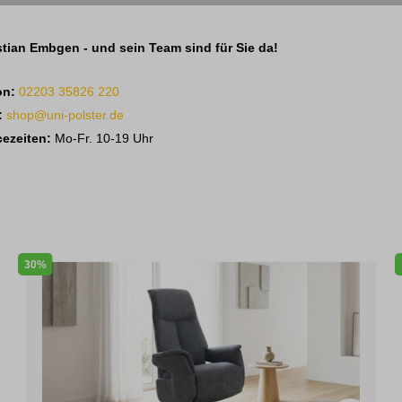
tian Embgen - und sein Team sind für Sie da!
on:
02203 35826 220
:
shop@uni-polster.de
cezeiten:
Mo-Fr. 10-19 Uhr
30%