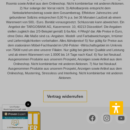
Roomio sowie Artikel aus dem Onlineshop. Nicht kombinierbar mit anderen Aktionen.
2) Nur solange der Vorrat reicht. 3) Abholbarpreis entspricht dem
Nettodarlehensbetrag sowie dem Gesamtbetrag. Effektiver Jahreszins und
gebundener Sollzins entsprechen 0,00 % p.a. bei 36 Monaten Laufzeit ab einem
Warenwert von 500,- Euro. Bonität vorausgesetzt. Schlussrate kann abweichen. Ein
Angebot der TARGOBANK AG, Kasernenstr. 10, 40213 Düsseldorf. Die Angaben
stellen zugleich das 2/3-Beispiel gemäß § 6a Abs. 4 PAngV dar. Alle Preise in Euro,
ohne Deko. Alle Maße sind ca.-Angaben. Modell- und Farbabweichungen, Irrtümer
und Liefermöglichkeiten vorbehalten. Alles Abholpreise! 5) Nur gültig für Preise aus
dem stationären Möbel-Fachhandel im UNI-Polster -Wirtschaftsgebiet im Umkreis
von 75KM rund um eine unserer Filialen. Nur gültig bei gleicher Qualität und Leistung
und ab einem Warenwert von 1.000€ bis 14 Tage nach Kauf. 6) Nur bei Neukauf.
Ausgenommen Produkte aus unserem Prospekt, Anzeigen sowie Artikel aus dem
Onlineshop. Nicht kombinierbar mit anderen Aktionen. 7) Nur bei Neukauf.
Ausgenommen Produkte aus unserem Prospekt, Anzeigen sowie Artikel aus dem
Onlineshop, Musterring, Stressless und Interliving. Nicht kombinierbar mit anderen
Aktionen.
Vertrag widerrufen
×