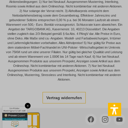
Aktionsbedingungen: 1) Nur bei Neukauf. Ausgenommen Musterring, Interliving,
Roomio sowie Artikel aus dem Onlineshop. Nicht kombinierbar mit anderen Aktionen.
2) Nur solange der Vorrat reicht. 3) Abholbarpreis entspricht dem
Nettodarlehensbetrag sowie dem Gesamtbetrag. Effektiver Jahreszins und
gebundener Sollzins entsprechen 0,00 % p.a. bei 36 Monaten Laufzeit ab einem
Warenwert von 500,- Euro. Bonität vorausgesetzt. Schlussrate kann abweichen. Ein
Angebot der TARGOBANK AG, Kasernenstr. 10, 40213 Düsseldorf. Die Angaben
stellen zugleich das 2/3-Beispiel gemäß § 6a Abs. 4 PAngV dar. Alle Preise in Euro,
ohne Deko. Alle Maße sind ca.-Angaben. Modell- und Farbabweichungen, Irrtümer
und Liefermöglichkeiten vorbehalten. Alles Abholpreise! 5) Nur gültig für Preise aus
dem stationären Möbel-Fachhandel im UNI-Polster -Wirtschaftsgebiet im Umkreis
von 75KM rund um eine unserer Filialen. Nur gültig bei gleicher Qualität und Leistung
und ab einem Warenwert von 1.000€ bis 14 Tage nach Kauf. 6) Nur bei Neukauf.
Ausgenommen Produkte aus unserem Prospekt, Anzeigen sowie Artikel aus dem
Onlineshop. Nicht kombinierbar mit anderen Aktionen. 7) Nur bei Neukauf.
Ausgenommen Produkte aus unserem Prospekt, Anzeigen sowie Artikel aus dem
Onlineshop, Musterring, Stressless und Interliving. Nicht kombinierbar mit anderen
Aktionen.
Vertrag widerrufen
×