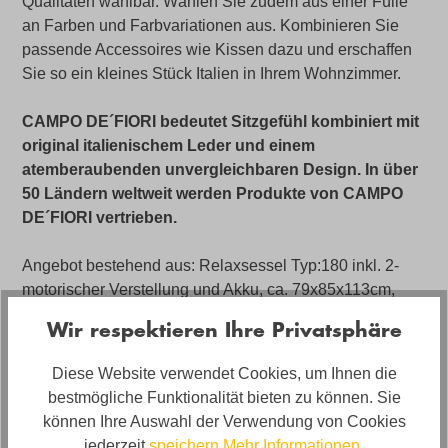
Qualitäten wählbar. Wählen Sie zudem aus einer Fülle
an Farben und Farbvariationen aus. Kombinieren Sie
passende Accessoires wie Kissen dazu und erschaffen
Sie so ein kleines Stück Italien in Ihrem Wohnzimmer.
CAMPO DE´FIORI bedeutet Sitzgefühl kombiniert mit
original italienischem Leder und einem
atemberaubenden unvergleichbaren Design. In über
50 Ländern weltweit werden Produkte von CAMPO
DE´FIORI vertrieben.
Angebot bestehend aus: Relaxsessel Typ:180 inkl. 2-
motorischer Verstellung und Akku, ca. 79x85x113cm,
Sternenfuß Chrome, in Leder Celeste
Wir respektieren Ihre Privatsphäre
Diese Website verwendet Cookies, um Ihnen die
Artikelnummer
bestmögliche Funktionalität bieten zu können. Sie
05960022WW.1
können Ihre Auswahl der Verwendung von Cookies
Farbe
jederzeit
speichern.
Mehr Informationen
.