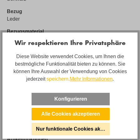
Bezug
Leder
Bezugsmaterial
Leder Amore
Wir respektieren Ihre Privatsphäre
Artikel Bezeichnung
Diese Website verwendet Cookies, um Ihnen die
Leder Ecksofa inkl. manueller Kopfteilverstellung
bestmögliche Funktionalität bieten zu können. Sie
Polstermaterial
können Ihre Auswahl der Verwendung von Cookies
Schaumstoff
jederzeit
speichern.
Mehr Informationen
.
Artikelabmessungen
Breite: ca. 285cm, Tiefe: ca. 233cm, Höhe: ca. 76-
Konfigurieren
100cm
Alle Cookies akzeptieren
Sitzhöhe
ca. 46cm
Nur funktionale Cookies akzeptieren
Artikelfunktionen