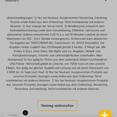
Marken
Aktionsbedingungen: 1) Nur bei Neukauf. Ausgenommen Musterring, Interliving,
Roomio sowie Artikel aus dem Onlineshop. Nicht kombinierbar mit anderen
Aktionen. 2) Nur solange der Vorrat reicht. 3) Abholbarpreis entspricht dem
Nettodarlehensbetrag sowie dem Gesamtbetrag. Effektiver Jahreszins und
gebundener Sollzins entsprechen 0,00 % p.a. bei 36 Monaten Laufzeit ab einem
Warenwert von 500,- Euro. Bonität vorausgesetzt. Schlussrate kann abweichen.
Ein Angebot der TARGOBANK AG, Kasernenstr. 10, 40213 Düsseldorf. Die
Angaben stellen zugleich das 2/3-Beispiel gemäß § 6a Abs. 4 PAngV dar. Alle
Preise in Euro, ohne Deko. Alle Maße sind ca.-Angaben. Modell- und
Farbabweichungen, Irrtümer und Liefermöglichkeiten vorbehalten. Alles
Abholpreise! 5) Nur gültig für Preise aus dem stationären Möbel-Fachhandel im
UNI-Polster -Wirtschaftsgebiet im Umkreis von 75KM rund um eine unserer
Filialen. Nur gültig bei gleicher Qualität und Leistung und ab einem Warenwert von
1.000€ bis 14 Tage nach Kauf. 6) Nur bei Neukauf. Ausgenommen Produkte aus
unserem Prospekt, Anzeigen sowie Artikel aus dem Onlineshop. Nicht
kombinierbar mit anderen Aktionen. 7) Nur bei Neukauf. Ausgenommen Produkte
aus unserem Prospekt, Anzeigen sowie Artikel aus dem Onlineshop, Musterring,
Stressless und Interliving. Nicht kombinierbar mit anderen Aktionen.
Vertrag widerrufen
×