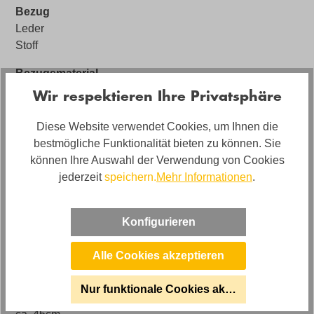
Bezug
Leder
Stoff
Bezugsmaterial
Leder Happy
Wir respektieren Ihre Privatsphäre
Korpusmartial
Diese Website verwendet Cookies, um Ihnen die
Designstoff 16-73
bestmögliche Funktionalität bieten zu können. Sie
können Ihre Auswahl der Verwendung von Cookies
Artikel Bezeichnung
jederzeit
speichern.
Mehr Informationen
.
Koinor Designer Sessel inkl. Drehfunktion
Stilrichtung
Konfigurieren
Design
Artikelabmessungen
Alle Cookies akzeptieren
Breite: ca. 84cm, Tiefe: ca. 80cm, Höhe: ca. 81cm
Nur funktionale Cookies akzeptieren
Sitzhöhe