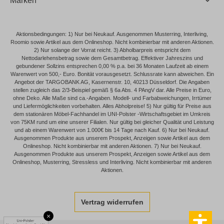
Marken
Aktionsbedingungen: 1) Nur bei Neukauf. Ausgenommen Musterring, Interliving,
Roomio sowie Artikel aus dem Onlineshop. Nicht kombinierbar mit anderen Aktionen.
2) Nur solange der Vorrat reicht. 3) Abholbarpreis entspricht dem
Nettodarlehensbetrag sowie dem Gesamtbetrag. Effektiver Jahreszins und
gebundener Sollzins entsprechen 0,00 % p.a. bei 36 Monaten Laufzeit ab einem
Warenwert von 500,- Euro. Bonität vorausgesetzt. Schlussrate kann abweichen. Ein
Angebot der TARGOBANK AG, Kasernenstr. 10, 40213 Düsseldorf. Die Angaben
stellen zugleich das 2/3-Beispiel gemäß § 6a Abs. 4 PAngV dar. Alle Preise in Euro,
ohne Deko. Alle Maße sind ca.-Angaben. Modell- und Farbabweichungen, Irrtümer
und Liefermöglichkeiten vorbehalten. Alles Abholpreise! 5) Nur gültig für Preise aus
dem stationären Möbel-Fachhandel im UNI-Polster -Wirtschaftsgebiet im Umkreis
von 75KM rund um eine unserer Filialen. Nur gültig bei gleicher Qualität und Leistung
und ab einem Warenwert von 1.000€ bis 14 Tage nach Kauf. 6) Nur bei Neukauf.
Ausgenommen Produkte aus unserem Prospekt, Anzeigen sowie Artikel aus dem
Onlineshop. Nicht kombinierbar mit anderen Aktionen. 7) Nur bei Neukauf.
Ausgenommen Produkte aus unserem Prospekt, Anzeigen sowie Artikel aus dem
Onlineshop, Musterring, Stressless und Interliving. Nicht kombinierbar mit anderen
Aktionen.
Vertrag widerrufen
×