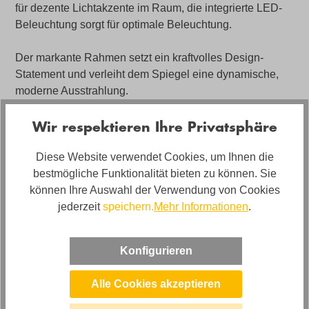
für dezente Lichtakzente im Raum, die integrierte LED-
Beleuchtung sorgt für optimale Beleuchtung.
Der markante Rahmen setzt ein kraftvolles Design-
Statement und verleiht dem Spiegel eine dynamische,
moderne Ausstrahlung.
Ideal für moderne Räume, die sowohl funktional als auch
Wir respektieren Ihre Privatsphäre
ästhetisch überzeugen sollen.
Diese Website verwendet Cookies, um Ihnen die
Angebot bestehend aus: Wandspiegel mit Beleuchtung
bestmögliche Funktionalität bieten zu können. Sie
und Ablage ca. 80x141x13,3cm, in grün
können Ihre Auswahl der Verwendung von Cookies
jederzeit
speichern.
Mehr Informationen
.
- ONLINE-DEAL -
In den Filialen und online bestellbar, allerdings nicht in
Konfigurieren
den Filialen ausgestellt.
Alle Cookies akzeptieren
Artikelnummer