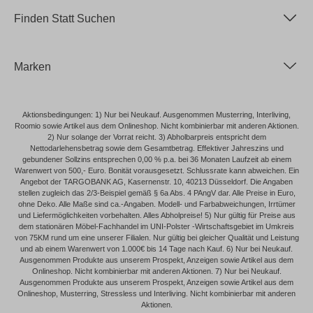
Finden Statt Suchen
Marken
Aktionsbedingungen: 1) Nur bei Neukauf. Ausgenommen Musterring, Interliving,
Roomio sowie Artikel aus dem Onlineshop. Nicht kombinierbar mit anderen Aktionen.
2) Nur solange der Vorrat reicht. 3) Abholbarpreis entspricht dem
Nettodarlehensbetrag sowie dem Gesamtbetrag. Effektiver Jahreszins und
gebundener Sollzins entsprechen 0,00 % p.a. bei 36 Monaten Laufzeit ab einem
Warenwert von 500,- Euro. Bonität vorausgesetzt. Schlussrate kann abweichen. Ein
Angebot der TARGOBANK AG, Kasernenstr. 10, 40213 Düsseldorf. Die Angaben
stellen zugleich das 2/3-Beispiel gemäß § 6a Abs. 4 PAngV dar. Alle Preise in Euro,
ohne Deko. Alle Maße sind ca.-Angaben. Modell- und Farbabweichungen, Irrtümer
und Liefermöglichkeiten vorbehalten. Alles Abholpreise! 5) Nur gültig für Preise aus
dem stationären Möbel-Fachhandel im UNI-Polster -Wirtschaftsgebiet im Umkreis
von 75KM rund um eine unserer Filialen. Nur gültig bei gleicher Qualität und Leistung
und ab einem Warenwert von 1.000€ bis 14 Tage nach Kauf. 6) Nur bei Neukauf.
Ausgenommen Produkte aus unserem Prospekt, Anzeigen sowie Artikel aus dem
Onlineshop. Nicht kombinierbar mit anderen Aktionen. 7) Nur bei Neukauf.
Ausgenommen Produkte aus unserem Prospekt, Anzeigen sowie Artikel aus dem
Onlineshop, Musterring, Stressless und Interliving. Nicht kombinierbar mit anderen
Aktionen.