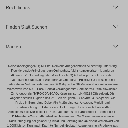
Rechtliches
Finden Statt Suchen
Marken
Aktionsbedingungen: 1) Nur bei Neukauf. Ausgenommen Musterring, Interliving,
Roomio sowie Artikel aus dem Onlineshop. Nicht kombinierbar mit anderen
Aktionen. 2) Nur solange der Vorrat reicht. 3) Abholbarpreis entspricht dem
Nettodarlehensbetrag sowie dem Gesamtbetrag. Effektiver Jahreszins und
gebundener Sollzins entsprechen 0,00 % p.a. bei 36 Monaten Laufzeit ab einem
Warenwert von 500,- Euro. Bonität vorausgesetzt. Schlussrate kann abweichen.
Ein Angebot der TARGOBANK AG, Kasernenstr. 10, 40213 Düsseldorf. Die
Angaben stellen zugleich das 2/3-Beispiel gemäß § 6a Abs. 4 PAngV dar. Alle
Preise in Euro, ohne Deko. Alle Maße sind ca.-Angaben. Modell- und
Farbabweichungen, Irrtümer und Liefermöglichkeiten vorbehalten. Alles
Abholpreise! 5) Nur gültig für Preise aus dem stationären Möbel-Fachhandel im
UNI-Polster -Wirtschaftsgebiet im Umkreis von 75KM rund um eine unserer
Filialen. Nur gültig bei gleicher Qualität und Leistung und ab einem Warenwert von
1.000€ bis 14 Tage nach Kauf. 6) Nur bei Neukauf. Ausgenommen Produkte aus