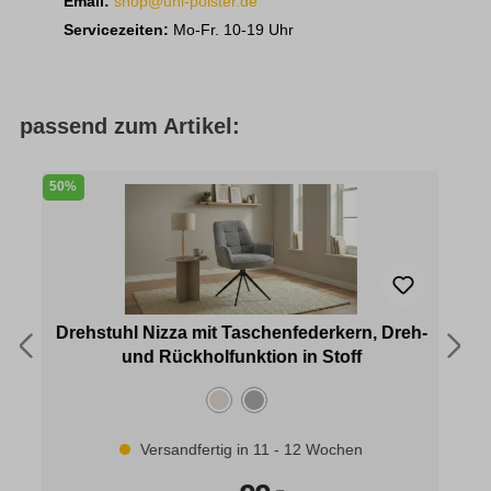
Email:
shop@uni-polster.de
Servicezeiten:
Mo-Fr. 10-19 Uhr
passend zum Artikel:
50%
3
Drehstuhl Nizza mit Taschenfederkern, Dreh-
und Rückholfunktion in Stoff
Versandfertig in 11 - 12 Wochen
-