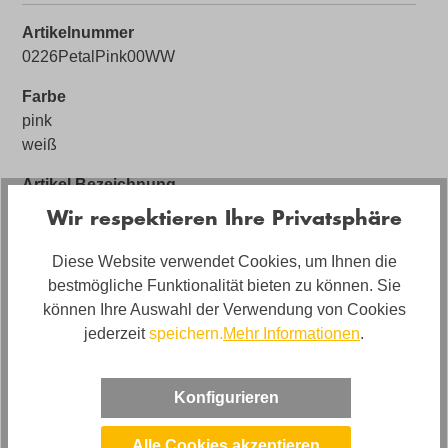
Artikelnummer
0226PetalPink00WW
Farbe
pink
weiß
Artikel Bezeichnung
KARE X KARIM RASHID Beistelltisch Petal Pink
Wir respektieren Ihre Privatsphäre
Artikelabmessungen
Diese Website verwendet Cookies, um Ihnen die
Breite: ca. 60cm, Tiefe: ca. 60cm, Höhe: ca. 60cm
bestmögliche Funktionalität bieten zu können. Sie
können Ihre Auswahl der Verwendung von Cookies
Marke
jederzeit
speichern.
Mehr Informationen
.
KARE
Konfigurieren
Bewertungen
Alle Cookies akzeptieren