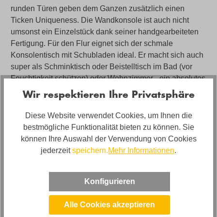
runden Türen geben dem Ganzen zusätzlich einen
Ticken Uniqueness. Die Wandkonsole ist auch nicht
umsonst ein Einzelstück dank seiner handgearbeiteten
Fertigung. Für den Flur eignet sich der schmale
Konsolentisch mit Schubladen ideal. Er macht sich auch
super als Schminktisch oder Beistelltisch im Bad (vor
Feuchtigkeit schützen) oder Wohnzimmer - ein absolutes
Multitalent!
Wir respektieren Ihre Privatsphäre
Diese Website verwendet Cookies, um Ihnen die
bestmögliche Funktionalität bieten zu können. Sie
Angebot bestehend aus: Konsole ca. 100x76cm,
können Ihre Auswahl der Verwendung von Cookies
Deckplatte Marmor, Korpus/Fronten in Mango-
jederzeit
speichern.
Mehr Informationen
.
Massivholz, Stahl-Beine Goldfarben
Konfigurieren
Artikelnummer
02260540W1
Alle Cookies akzeptieren