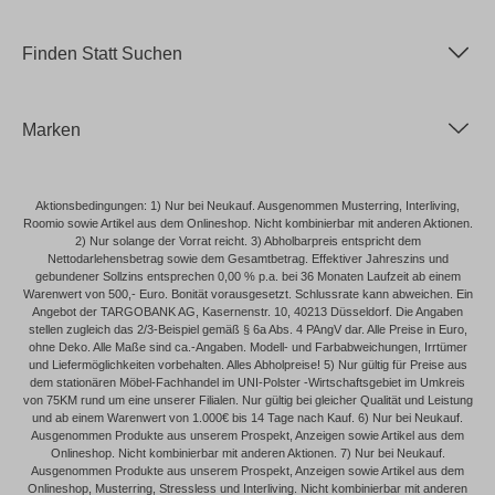
Finden Statt Suchen
Marken
Aktionsbedingungen: 1) Nur bei Neukauf. Ausgenommen Musterring, Interliving,
Roomio sowie Artikel aus dem Onlineshop. Nicht kombinierbar mit anderen Aktionen.
2) Nur solange der Vorrat reicht. 3) Abholbarpreis entspricht dem
Nettodarlehensbetrag sowie dem Gesamtbetrag. Effektiver Jahreszins und
gebundener Sollzins entsprechen 0,00 % p.a. bei 36 Monaten Laufzeit ab einem
Warenwert von 500,- Euro. Bonität vorausgesetzt. Schlussrate kann abweichen. Ein
Angebot der TARGOBANK AG, Kasernenstr. 10, 40213 Düsseldorf. Die Angaben
stellen zugleich das 2/3-Beispiel gemäß § 6a Abs. 4 PAngV dar. Alle Preise in Euro,
ohne Deko. Alle Maße sind ca.-Angaben. Modell- und Farbabweichungen, Irrtümer
und Liefermöglichkeiten vorbehalten. Alles Abholpreise! 5) Nur gültig für Preise aus
dem stationären Möbel-Fachhandel im UNI-Polster -Wirtschaftsgebiet im Umkreis
von 75KM rund um eine unserer Filialen. Nur gültig bei gleicher Qualität und Leistung
und ab einem Warenwert von 1.000€ bis 14 Tage nach Kauf. 6) Nur bei Neukauf.
Ausgenommen Produkte aus unserem Prospekt, Anzeigen sowie Artikel aus dem
Onlineshop. Nicht kombinierbar mit anderen Aktionen. 7) Nur bei Neukauf.
Ausgenommen Produkte aus unserem Prospekt, Anzeigen sowie Artikel aus dem
Onlineshop, Musterring, Stressless und Interliving. Nicht kombinierbar mit anderen