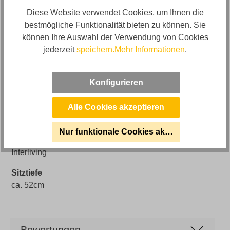
Artikelabmessungen
Diese Website verwendet Cookies, um Ihnen die
Breite: ca. 270cm, Tiefe: ca. 240cm, Höhe: ca. 85cm
bestmögliche Funktionalität bieten zu können. Sie
können Ihre Auswahl der Verwendung von Cookies
Sitzhöhe
jederzeit
speichern.
Mehr Informationen
.
ca. 47cm
Artikelfunktionen
Konfigurieren
Optional: motorischer Sitzvorzug
Modell
Alle Cookies akzeptieren
4255
Nur funktionale Cookies akzeptieren
Marke
Interliving
Sitztiefe
ca. 52cm
Bewertungen