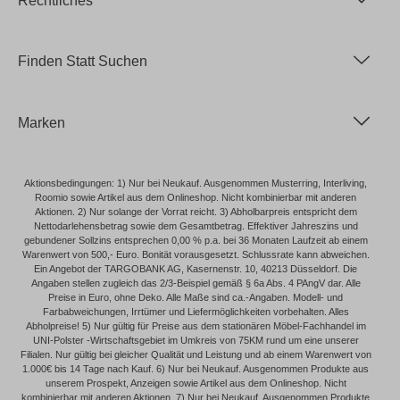
Rechtliches
Finden Statt Suchen
Marken
Aktionsbedingungen: 1) Nur bei Neukauf. Ausgenommen Musterring, Interliving,
Roomio sowie Artikel aus dem Onlineshop. Nicht kombinierbar mit anderen
Aktionen. 2) Nur solange der Vorrat reicht. 3) Abholbarpreis entspricht dem
Nettodarlehensbetrag sowie dem Gesamtbetrag. Effektiver Jahreszins und
gebundener Sollzins entsprechen 0,00 % p.a. bei 36 Monaten Laufzeit ab einem
Warenwert von 500,- Euro. Bonität vorausgesetzt. Schlussrate kann abweichen.
Ein Angebot der TARGOBANK AG, Kasernenstr. 10, 40213 Düsseldorf. Die
Angaben stellen zugleich das 2/3-Beispiel gemäß § 6a Abs. 4 PAngV dar. Alle
Preise in Euro, ohne Deko. Alle Maße sind ca.-Angaben. Modell- und
Farbabweichungen, Irrtümer und Liefermöglichkeiten vorbehalten. Alles
Abholpreise! 5) Nur gültig für Preise aus dem stationären Möbel-Fachhandel im
UNI-Polster -Wirtschaftsgebiet im Umkreis von 75KM rund um eine unserer
Filialen. Nur gültig bei gleicher Qualität und Leistung und ab einem Warenwert von
1.000€ bis 14 Tage nach Kauf. 6) Nur bei Neukauf. Ausgenommen Produkte aus
unserem Prospekt, Anzeigen sowie Artikel aus dem Onlineshop. Nicht
kombinierbar mit anderen Aktionen. 7) Nur bei Neukauf. Ausgenommen Produkte