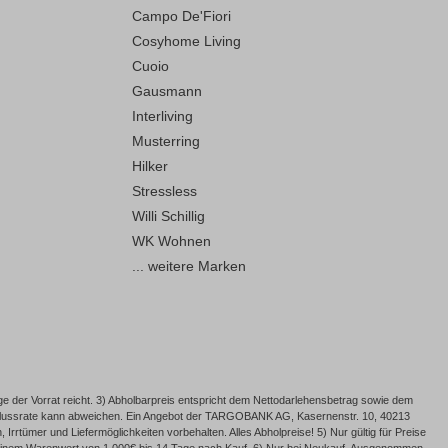
Campo De'Fiori
Cosyhome Living
Cuoio
Gausmann
Interliving
Musterring
Hilker
Stressless
Willi Schillig
WK Wohnen
... weitere Marken
e der Vorrat reicht. 3) Abholbarpreis entspricht dem Nettodarlehensbetrag sowie dem
Schlussrate kann abweichen. Ein Angebot der TARGOBANK AG, Kasernenstr. 10, 40213
rrtümer und Liefermöglichkeiten vorbehalten. Alles Abholpreise! 5) Nur gültig für Preise