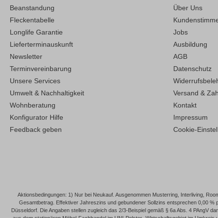
Beanstandung
Über Uns
Fleckentabelle
Kundenstimm
Longlife Garantie
Jobs
Lieferterminauskunft
Ausbildung
Newsletter
AGB
Terminvereinbarung
Datenschutz
Unsere Services
Widerrufsbele
Umwelt & Nachhaltigkeit
Versand & Za
Wohnberatung
Kontakt
Konfigurator Hilfe
Impressum
Feedback geben
Cookie-Einste
Aktionsbedingungen: 1) Nur bei Neukauf. Ausgenommen Musterring, Interliving, Roomi
Gesamtbetrag. Effektiver Jahreszins und gebundener Sollzins entsprechen 0,00 % 
Düsseldorf. Die Angaben stellen zugleich das 2/3-Beispiel gemäß § 6a Abs. 4 PAngV dar. 