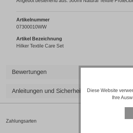
Angebot bestehend aus: 500ml Natural Textile Protect
Artikelnummer
07300010WW
Artikel Bezeichnung
Hilker Textile Care Set
Bewertungen
Anleitungen und Sicherheit
Diese Website verwen
Ihre Ausw
Zahlungsarten
Versand