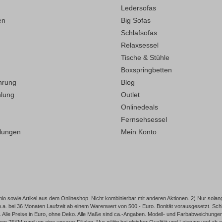
Ledersofas
en
Big Sofas
Schlafsofas
Relaxsessel
Tische & Stühle
Boxspringbetten
hrung
Blog
hlung
Outlet
Onlinedeals
Fernsehsessel
llungen
Mein Konto
o sowie Artikel aus dem Onlineshop. Nicht kombinierbar mit anderen Aktionen. 2) Nur solang
p.a. bei 36 Monaten Laufzeit ab einem Warenwert von 500,- Euro. Bonität vorausgesetzt. 
Alle Preise in Euro, ohne Deko. Alle Maße sind ca.-Angaben. Modell- und Farbabweichungen, I