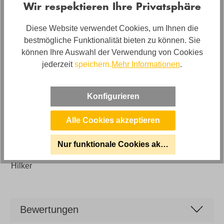
Wir respektieren Ihre Privatsphäre
0302001102-04WW-A
Artikel Bezeichnung
Diese Website verwendet Cookies, um Ihnen die
Hilker runder Beistelltisch
bestmögliche Funktionalität bieten zu können. Sie
können Ihre Auswahl der Verwendung von Cookies
Lieferzustand
jederzeit
speichern.
Mehr Informationen
.
Neuwertig
Artikelabmessungen
Konfigurieren
Durchmesser 40 cm, Höhe: ca. 48cm
Alle Cookies akzeptieren
Modell
Vinci
Nur funktionale Cookies akzeptieren
Marke
Hilker
Bewertungen