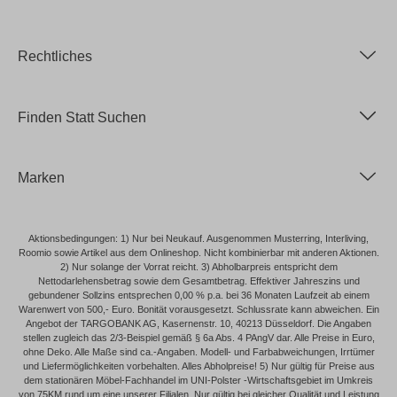
Rechtliches
Finden Statt Suchen
Marken
Aktionsbedingungen: 1) Nur bei Neukauf. Ausgenommen Musterring, Interliving,
Roomio sowie Artikel aus dem Onlineshop. Nicht kombinierbar mit anderen Aktionen.
2) Nur solange der Vorrat reicht. 3) Abholbarpreis entspricht dem
Nettodarlehensbetrag sowie dem Gesamtbetrag. Effektiver Jahreszins und
gebundener Sollzins entsprechen 0,00 % p.a. bei 36 Monaten Laufzeit ab einem
Warenwert von 500,- Euro. Bonität vorausgesetzt. Schlussrate kann abweichen. Ein
Angebot der TARGOBANK AG, Kasernenstr. 10, 40213 Düsseldorf. Die Angaben
stellen zugleich das 2/3-Beispiel gemäß § 6a Abs. 4 PAngV dar. Alle Preise in Euro,
ohne Deko. Alle Maße sind ca.-Angaben. Modell- und Farbabweichungen, Irrtümer
und Liefermöglichkeiten vorbehalten. Alles Abholpreise! 5) Nur gültig für Preise aus
dem stationären Möbel-Fachhandel im UNI-Polster -Wirtschaftsgebiet im Umkreis
von 75KM rund um eine unserer Filialen. Nur gültig bei gleicher Qualität und Leistung