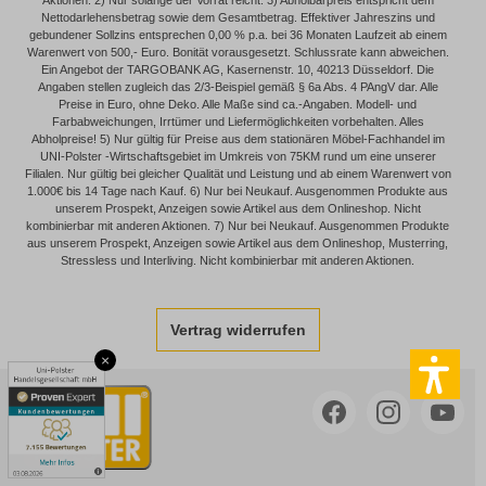
Aktionen. 2) Nur solange der Vorrat reicht. 3) Abholbarpreis entspricht dem
Nettodarlehensbetrag sowie dem Gesamtbetrag. Effektiver Jahreszins und
gebundener Sollzins entsprechen 0,00 % p.a. bei 36 Monaten Laufzeit ab einem
Warenwert von 500,- Euro. Bonität vorausgesetzt. Schlussrate kann abweichen.
Ein Angebot der TARGOBANK AG, Kasernenstr. 10, 40213 Düsseldorf. Die
Angaben stellen zugleich das 2/3-Beispiel gemäß § 6a Abs. 4 PAngV dar. Alle
Preise in Euro, ohne Deko. Alle Maße sind ca.-Angaben. Modell- und
Farbabweichungen, Irrtümer und Liefermöglichkeiten vorbehalten. Alles
Abholpreise! 5) Nur gültig für Preise aus dem stationären Möbel-Fachhandel im
UNI-Polster -Wirtschaftsgebiet im Umkreis von 75KM rund um eine unserer
Filialen. Nur gültig bei gleicher Qualität und Leistung und ab einem Warenwert von
1.000€ bis 14 Tage nach Kauf. 6) Nur bei Neukauf. Ausgenommen Produkte aus
unserem Prospekt, Anzeigen sowie Artikel aus dem Onlineshop. Nicht
kombinierbar mit anderen Aktionen. 7) Nur bei Neukauf. Ausgenommen Produkte
aus unserem Prospekt, Anzeigen sowie Artikel aus dem Onlineshop, Musterring,
Stressless und Interliving. Nicht kombinierbar mit anderen Aktionen.
Vertrag widerrufen
×