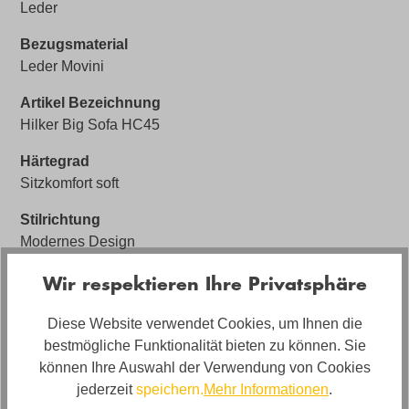
Leder
Bezugsmaterial
Leder Movini
Artikel Bezeichnung
Hilker Big Sofa HC45
Härtegrad
Sitzkomfort soft
Stilrichtung
Modernes Design
Artikelabmessungen
Wir respektieren Ihre Privatsphäre
Breite: ca. 272cm, Tiefe: ca. 127cm, Höhe: ca. 89cm
Diese Website verwendet Cookies, um Ihnen die
Sitzhöhe
bestmögliche Funktionalität bieten zu können. Sie
ca. 43cm
können Ihre Auswahl der Verwendung von Cookies
jederzeit
speichern.
Mehr Informationen
.
Marke