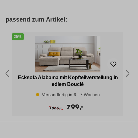
passend zum Artikel:
25%
5
Ecksofa Alabama mit Kopfteilverstellung in
edlem Bouclé
Versandfertig in 6 - 7 Wochen
-
799,
-
1066,