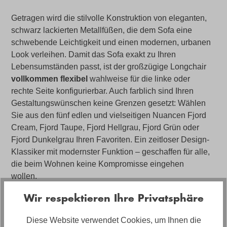
Getragen wird die stilvolle Konstruktion von eleganten,
schwarz lackierten Metallfüßen, die dem Sofa eine
schwebende Leichtigkeit und einen modernen, urbanen
Look verleihen. Damit das Sofa exakt zu Ihren
Lebensumständen passt, ist der großzügige Longchair
vollkommen flexibel
wahlweise für die linke oder
rechte Seite konfigurierbar. Auch farblich sind Ihren
Gestaltungswünschen keine Grenzen gesetzt: Wählen
Sie aus den fünf edlen und vielseitigen Nuancen Fjord
Cream, Fjord Taupe, Fjord Hellgrau, Fjord Grün oder
Fjord Dunkelgrau Ihren Favoriten. Ein zeitloser Design-
Klassiker mit modernster Funktion – geschaffen für alle,
die beim Wohnen keine Kompromisse eingehen
wollen.
Wir respektieren Ihre Privatsphäre
Angebot bestehend aus: 2-Sitzer mit 1-motorischem
Sitzvorzug und Longchair, ca. 254 x 188 x 75
Diese Website verwendet Cookies, um Ihnen die
cm, Sitzhöhe ca. 45cm, Metallfuß schwarz, Rücken