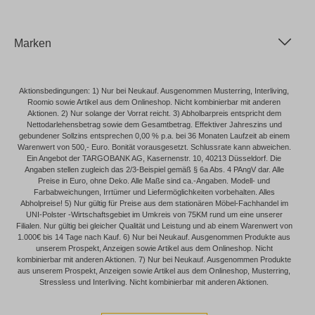
Marken
Aktionsbedingungen: 1) Nur bei Neukauf. Ausgenommen Musterring, Interliving,
Roomio sowie Artikel aus dem Onlineshop. Nicht kombinierbar mit anderen
Aktionen. 2) Nur solange der Vorrat reicht. 3) Abholbarpreis entspricht dem
Nettodarlehensbetrag sowie dem Gesamtbetrag. Effektiver Jahreszins und
gebundener Sollzins entsprechen 0,00 % p.a. bei 36 Monaten Laufzeit ab einem
Warenwert von 500,- Euro. Bonität vorausgesetzt. Schlussrate kann abweichen.
Ein Angebot der TARGOBANK AG, Kasernenstr. 10, 40213 Düsseldorf. Die
Angaben stellen zugleich das 2/3-Beispiel gemäß § 6a Abs. 4 PAngV dar. Alle
Preise in Euro, ohne Deko. Alle Maße sind ca.-Angaben. Modell- und
Farbabweichungen, Irrtümer und Liefermöglichkeiten vorbehalten. Alles
Abholpreise! 5) Nur gültig für Preise aus dem stationären Möbel-Fachhandel im
UNI-Polster -Wirtschaftsgebiet im Umkreis von 75KM rund um eine unserer
Filialen. Nur gültig bei gleicher Qualität und Leistung und ab einem Warenwert von
1.000€ bis 14 Tage nach Kauf. 6) Nur bei Neukauf. Ausgenommen Produkte aus
unserem Prospekt, Anzeigen sowie Artikel aus dem Onlineshop. Nicht
kombinierbar mit anderen Aktionen. 7) Nur bei Neukauf. Ausgenommen Produkte
aus unserem Prospekt, Anzeigen sowie Artikel aus dem Onlineshop, Musterring,
Stressless und Interliving. Nicht kombinierbar mit anderen Aktionen.