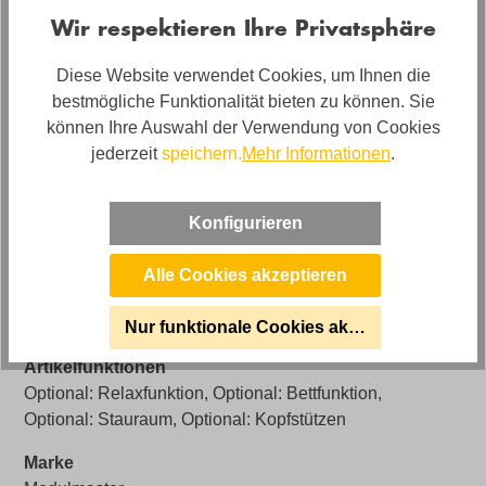
Bezug
Wir respektieren Ihre Privatsphäre
Stoff
Diese Website verwendet Cookies, um Ihnen die
Bezugsmaterial
bestmögliche Funktionalität bieten zu können. Sie
Stoff in Stoffgruppe B
können Ihre Auswahl der Verwendung von Cookies
jederzeit
speichern.
Mehr Informationen
.
Artikel Bezeichnung
Ecksofa Delta Plus
Konfigurieren
Polstermaterial
Kaltschaum
Alle Cookies akzeptieren
Artikelabmessungen
Breite: ca. 269cm, Tiefe: 287cm, Höhe: ca. 91cm
Nur funktionale Cookies akzeptieren
Artikelfunktionen
Optional: Relaxfunktion, Optional: Bettfunktion,
Optional: Stauraum, Optional: Kopfstützen
Marke