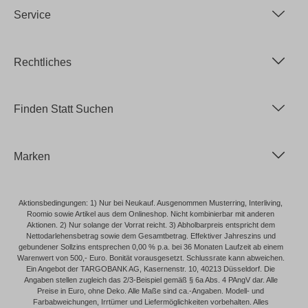
Service
Rechtliches
Finden Statt Suchen
Marken
Aktionsbedingungen: 1) Nur bei Neukauf. Ausgenommen Musterring, Interliving,
Roomio sowie Artikel aus dem Onlineshop. Nicht kombinierbar mit anderen
Aktionen. 2) Nur solange der Vorrat reicht. 3) Abholbarpreis entspricht dem
Nettodarlehensbetrag sowie dem Gesamtbetrag. Effektiver Jahreszins und
gebundener Sollzins entsprechen 0,00 % p.a. bei 36 Monaten Laufzeit ab einem
Warenwert von 500,- Euro. Bonität vorausgesetzt. Schlussrate kann abweichen.
Ein Angebot der TARGOBANK AG, Kasernenstr. 10, 40213 Düsseldorf. Die
Angaben stellen zugleich das 2/3-Beispiel gemäß § 6a Abs. 4 PAngV dar. Alle
Preise in Euro, ohne Deko. Alle Maße sind ca.-Angaben. Modell- und
Farbabweichungen, Irrtümer und Liefermöglichkeiten vorbehalten. Alles