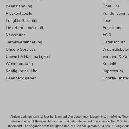
Beanstandung
Über Uns
Fleckentabelle
Kundenstimm
Longlife Garantie
Jobs
Lieferterminauskunft
Ausbildung
Newsletter
AGB
Terminvereinbarung
Datenschutz
Unsere Services
Widerrufsbele
Umwelt & Nachhaltigkeit
Versand & Za
Wohnberatung
Kontakt
Konfigurator Hilfe
Impressum
Feedback geben
Cookie-Einste
Aktionsbedingungen: 1) Nur bei Neukauf. Ausgenommen Musterring, Interliving, Roomi
Gesamtbetrag. Effektiver Jahreszins und gebundener Sollzins entsprechen 0,00 % 
Düsseldorf. Die Angaben stellen zugleich das 2/3-Beispiel gemäß § 6a Abs. 4 PAngV dar. 