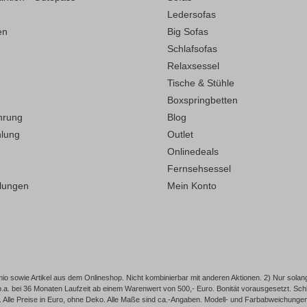
Ledersofas
en
Big Sofas
Schlafsofas
Relaxsessel
Tische & Stühle
Boxspringbetten
hrung
Blog
hlung
Outlet
Onlinedeals
Fernsehsessel
llungen
Mein Konto
o sowie Artikel aus dem Onlineshop. Nicht kombinierbar mit anderen Aktionen. 2) Nur solang
p.a. bei 36 Monaten Laufzeit ab einem Warenwert von 500,- Euro. Bonität vorausgesetzt. 
Alle Preise in Euro, ohne Deko. Alle Maße sind ca.-Angaben. Modell- und Farbabweichungen, I