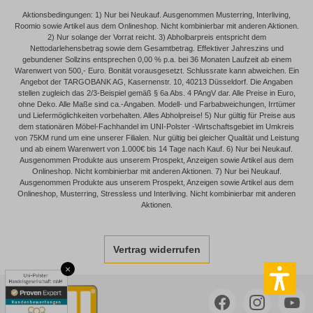
Aktionsbedingungen: 1) Nur bei Neukauf. Ausgenommen Musterring, Interliving,
Roomio sowie Artikel aus dem Onlineshop. Nicht kombinierbar mit anderen Aktionen.
2) Nur solange der Vorrat reicht. 3) Abholbarpreis entspricht dem
Nettodarlehensbetrag sowie dem Gesamtbetrag. Effektiver Jahreszins und
gebundener Sollzins entsprechen 0,00 % p.a. bei 36 Monaten Laufzeit ab einem
Warenwert von 500,- Euro. Bonität vorausgesetzt. Schlussrate kann abweichen. Ein
Angebot der TARGOBANK AG, Kasernenstr. 10, 40213 Düsseldorf. Die Angaben
stellen zugleich das 2/3-Beispiel gemäß § 6a Abs. 4 PAngV dar. Alle Preise in Euro,
ohne Deko. Alle Maße sind ca.-Angaben. Modell- und Farbabweichungen, Irrtümer
und Liefermöglichkeiten vorbehalten. Alles Abholpreise! 5) Nur gültig für Preise aus
dem stationären Möbel-Fachhandel im UNI-Polster -Wirtschaftsgebiet im Umkreis
von 75KM rund um eine unserer Filialen. Nur gültig bei gleicher Qualität und Leistung
und ab einem Warenwert von 1.000€ bis 14 Tage nach Kauf. 6) Nur bei Neukauf.
Ausgenommen Produkte aus unserem Prospekt, Anzeigen sowie Artikel aus dem
Onlineshop. Nicht kombinierbar mit anderen Aktionen. 7) Nur bei Neukauf.
Ausgenommen Produkte aus unserem Prospekt, Anzeigen sowie Artikel aus dem
Onlineshop, Musterring, Stressless und Interliving. Nicht kombinierbar mit anderen
Aktionen.
Vertrag widerrufen
×