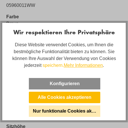
05960011WW
Farbe
Braun
Wir respektieren Ihre Privatsphäre
Bezug
Leder
Diese Website verwendet Cookies, um Ihnen die
bestmögliche Funktionalität bieten zu können. Sie
Bezugsmaterial
können Ihre Auswahl der Verwendung von Cookies
Leder Primavera
jederzeit
speichern.
Mehr Informationen
.
Artikel Bezeichnung
CAMPO DE´FIORI Einzelsofa Daniele in Leder
Konfigurieren
Stilrichtung
Design
Alle Cookies akzeptieren
Artikelabmessungen
Nur funktionale Cookies akzeptieren
Breite: ca. 91cm, Tiefe: ca. 100cm
Sitzhöhe