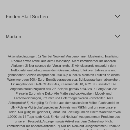
Finden Statt Suchen
Marken
Aktionsbedingungen: 1) Nur bei Neukauf. Ausgenommen Musterring, Interliving,
Roomio sowie Artikel aus dem Onlineshop. Nicht kombinierbar mit anderen
Aktionen. 2) Nur solange der Vorrat reicht. 3) Abholbarpreis entspricht dem
Nettodarlehensbetrag sowie dem Gesamtbetrag. Effektiver Jahreszins und
gebundener Sollzins entsprechen 0,00 % p.a. bei 36 Monaten Laufzeit ab einem
Warenwert von 500,- Euro. Bonität vorausgesetzt. Schlussrate kann abweichen.
Ein Angebot der TARGOBANK AG, Kasernenstr. 10, 40213 Düsseldorf. Die
Angaben stellen zugleich das 2/3-Beispiel gemäß § 6a Abs. 4 PAngV dar. Alle
Preise in Euro, ohne Deko. Alle Maße sind ca.-Angaben. Modell- und
Farbabweichungen, Irrtümer und Liefermöglichkeiten vorbehalten. Alles
Abholpreise! 5) Nur gültig für Preise aus dem stationären Möbel-Fachhandel im
UNI-Polster -Wirtschaftsgebiet im Umkreis von 75KM rund um eine unserer
Filialen. Nur gültig bei gleicher Qualität und Leistung und ab einem Warenwert von
1.000€ bis 14 Tage nach Kauf. 6) Nur bei Neukauf. Ausgenommen Produkte aus
unserem Prospekt, Anzeigen sowie Artikel aus dem Onlineshop. Nicht
kombinierbar mit anderen Aktionen. 7) Nur bei Neukauf. Ausgenommen Produkte