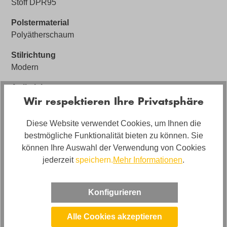
Stoff DPR95
Polstermaterial
Polyätherschaum
Stilrichtung
Modern
Artikelabmessungen
Wir respektieren Ihre Privatsphäre
Breite: ca. 278cm, Tiefe: ca. 192cm, Höhe: ca. 83-
102cm
Diese Website verwendet Cookies, um Ihnen die
Sitzhöhe
bestmögliche Funktionalität bieten zu können. Sie
ca. 48cm
können Ihre Auswahl der Verwendung von Cookies
jederzeit
speichern.
Mehr Informationen
.
Marke
Boom
Konfigurieren
Alle Cookies akzeptieren
Bewertungen